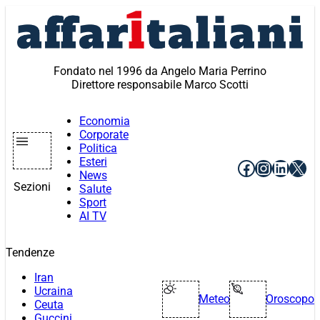
Vai
al
contenuto
Fondato nel 1996 da Angelo Maria Perrino
Direttore responsabile Marco Scotti
Economia
Corporate
Politica
Esteri
Facebook
Instagr
Linke
X
News
Sezioni
Salute
Sport
AI TV
Tendenze
Iran
Ucraina
Meteo
Oroscopo
Ceuta
Guccini