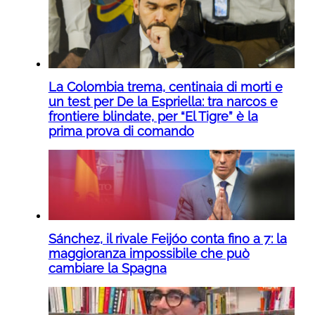
La Colombia trema, centinaia di morti e
un test per De la Espriella: tra narcos e
frontiere blindate, per “El Tigre” è la
prima prova di comando
Sánchez, il rivale Feijóo conta fino a 7: la
maggioranza impossibile che può
cambiare la Spagna