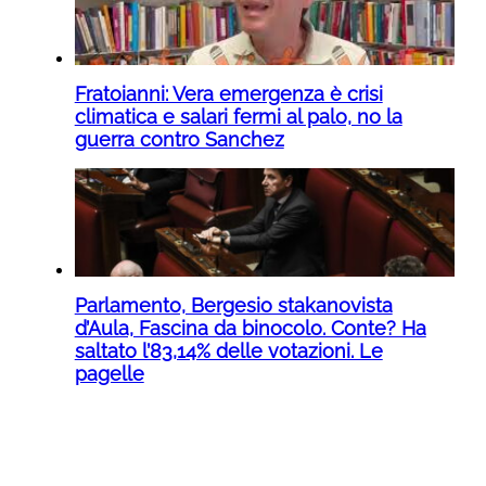
Fratoianni: Vera emergenza è crisi
climatica e salari fermi al palo, no la
guerra contro Sanchez
Parlamento, Bergesio stakanovista
d’Aula, Fascina da binocolo. Conte? Ha
saltato l’83,14% delle votazioni. Le
pagelle