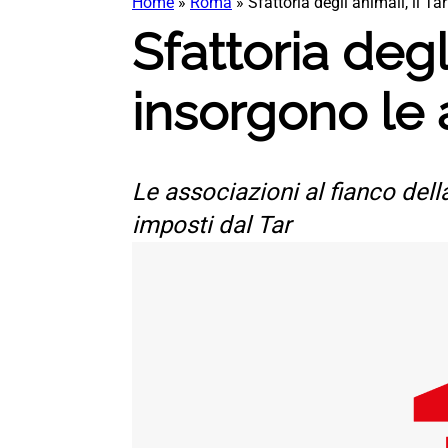
Home
»
Roma
»
Sfattoria degli animali, il T
Sfattoria degl
insorgono le 
Le associazioni al fianco dell
imposti dal Tar