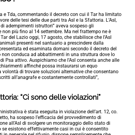
 e Tda, commentando il decreto con cui il Tar ha limitato
 delle tesi delle due parti tra Asl e la Sfattoria. L’Asl,
a di adempimenti istruttori” aveva sospeso gli
e non più fino al 14 settembre. Ma nel frattempo ne è
 Tar del Lazio oggi, 17 agosto, che stabilisce che l’Asl
nimali presenti nel santuario a prescindere dalla
resentata ed esaminata domani secondo il decreto del
non conduca ad abbattimenti in una struttura dove lo
 di Psa attivo. Auspichiamo che l’Asl consenta anche alle
chiarimenti affinché possa instaurarsi un equo
a volontà di trovare soluzioni alternative che consentano
iscritti all’anagrafe e costantemente controllati”,
toria: “Ci sono delle violazioni”
nistrativa è stata eseguita in violazione dell’art. 12, co.
etto, ha sospeso l’efficacia del provvedimento di
one all’Asl di svolgere un monitoraggio dello stato di
do se esistono effettivamente casi in cui è consentito
ti in generale nel rifugio, dispone semplicemente che