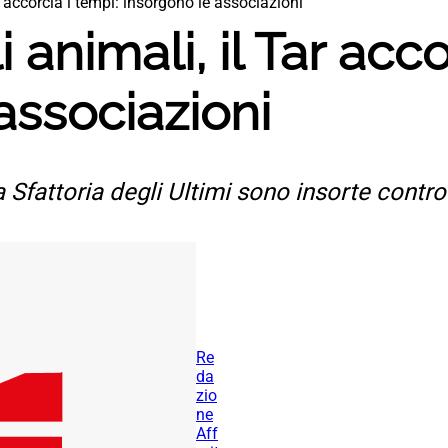
ar accorcia i tempi: insorgono le associazioni
i animali, il Tar acco
associazioni
a Sfattoria degli Ultimi sono insorte contro
Re
da
zio
ne
Aff