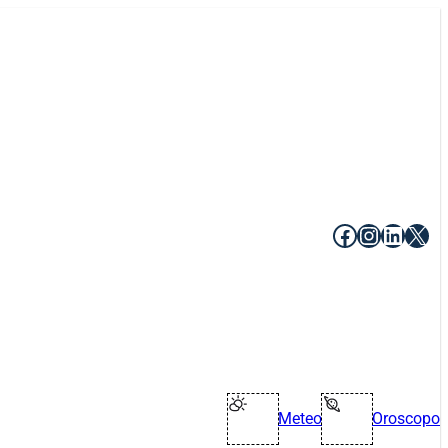
Facebook
Instagr
Linke
X
Meteo
Oroscopo