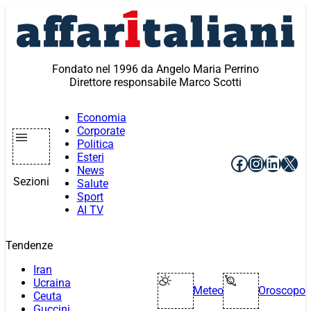
Vai
al
contenuto
Fondato nel 1996 da Angelo Maria Perrino
Direttore responsabile Marco Scotti
Economia
Corporate
Politica
Esteri
Facebook
Instagr
Linke
X
News
Sezioni
Salute
Sport
AI TV
Tendenze
Iran
Ucraina
Meteo
Oroscopo
Ceuta
Guccini