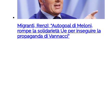
Migranti, Renzi; “Autogoal di Meloni,
rompe la solidarietà Ue per inseguire la
propaganda di Vannacci”