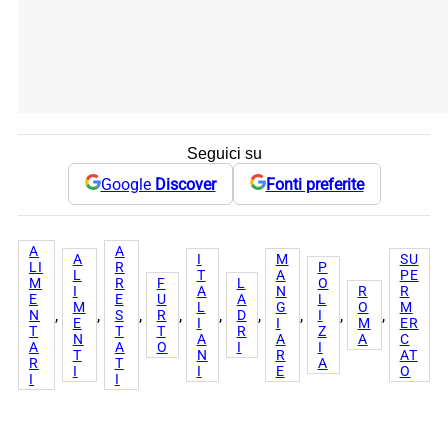
Seguici su
Google
Discover
Fonti preferite
A
A
A
I
M
SU
LI
R
P
L
T
A
PE
M
R
F
L
O
I
A
N
R
R
E
E
U
A
L
M
L
G
O
M
, 
, 
, 
, 
, 
, 
, 
, 
, 
N
S
R
D
I
E
I
I
M
ER
T
T
T
R
Z
N
A
A
A
C
A
A
O
I
I
T
N
R
AT
R
T
A
I
I
E
O
I
I