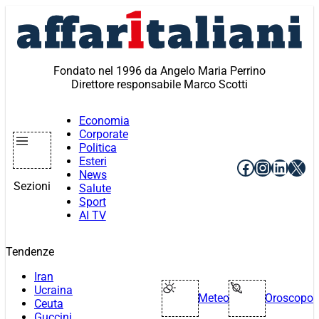
Vai
al
contenuto
Fondato nel 1996 da Angelo Maria Perrino
Direttore responsabile Marco Scotti
Economia
Corporate
Politica
Esteri
Facebook
Instagr
Linke
X
News
Sezioni
Salute
Sport
AI TV
Tendenze
Iran
Ucraina
Meteo
Oroscopo
Ceuta
Guccini