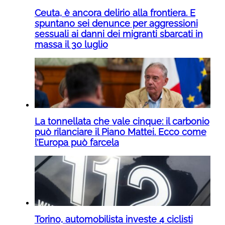
Ceuta, è ancora delirio alla frontiera. E
spuntano sei denunce per aggressioni
sessuali ai danni dei migranti sbarcati in
massa il 30 luglio
La tonnellata che vale cinque: il carbonio
può rilanciare il Piano Mattei. Ecco come
l’Europa può farcela
Torino, automobilista investe 4 ciclisti