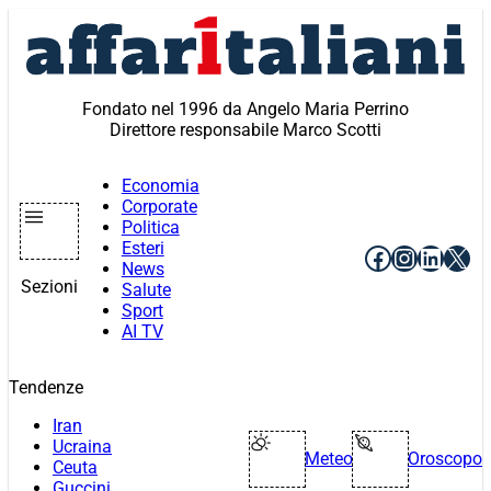
Vai
al
contenuto
Fondato nel 1996 da Angelo Maria Perrino
Direttore responsabile Marco Scotti
Economia
Corporate
Politica
Esteri
Facebook
Instagr
Linke
X
News
Sezioni
Salute
Sport
AI TV
Tendenze
Iran
Ucraina
Meteo
Oroscopo
Ceuta
Guccini