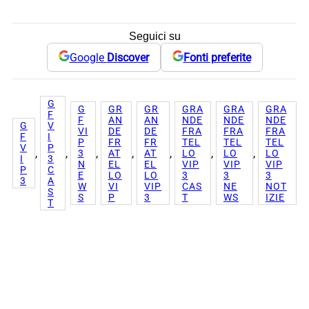
Seguici su
Google
Discover
Fonti preferite
G
G
GR
GR
GRA
GRA
GRA
F
F
AN
AN
NDE
NDE
NDE
G
V
VI
DE
DE
FRA
FRA
FRA
F
I
P
FR
FR
TEL
TEL
TEL
V
P
, 
, 
, 
, 
, 
, 
, 
3
AT
AT
LO
LO
LO
I
3
N
EL
EL
VIP
VIP
VIP
P
C
E
LO
LO
3
3
3
3
A
W
VI
VIP
CAS
NE
NOT
S
S
P
3
T
WS
IZIE
T