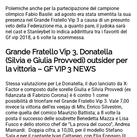
Polemiche anche per la partecipazione del campione
olimpico Fabio Basile: ad agosto era stata smentita la sua
presenza nel Grande Fratello Vip 3 a causa di un presunto
veto della Federazione ma, a quanto pare, il judoka sarà
nel cast e Stanleybet lo indica addirittura tra i favoriti del
Gf vip 2018, a 6 volte la scommessa.
Grande Fratello Vip 3, Donatella
(Silvia e Giulia Provvedi) outsider per
la vittoria – GF VIP 3 NEWS
Stessa valutazione per Le Donatella, il duo lanciato da X-
Factor e composto dalle sorelle Giulia e Silvia Provvedi (ex
fidanzata di Fabrizio Corona) è 6 contro 1 come
possibilità di trionfare nel Grande Fratello Vip 3. Vale 7,00
invece la vittoria dell’ex veejay di Mtv, Enrico Silvestrin,
come quella del comico Maurizio Battista; a 8 volte la
posta il successo delle soubrette Benedetta Mazza e Lisa
Fusco e dello storico chef de “La prova del cuoco”, Andrea
Mainardi. Doppia cifra, a 10,00, per il modello Stefano
Sala e per il cantante Ivan Cattaneo, con Elia Fongaro (il