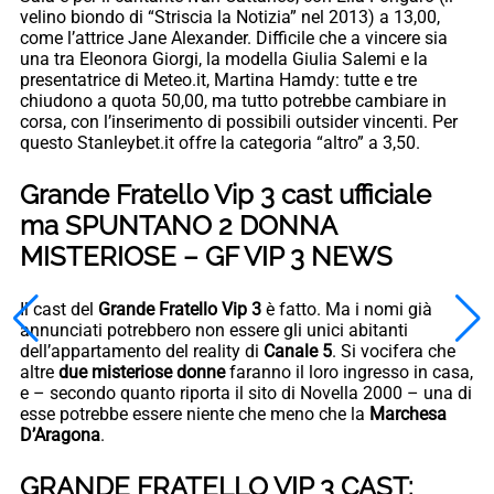
velino biondo di “Striscia la Notizia” nel 2013) a 13,00,
come l’attrice Jane Alexander. Difficile che a vincere sia
una tra Eleonora Giorgi, la modella Giulia Salemi e la
presentatrice di Meteo.it, Martina Hamdy: tutte e tre
chiudono a quota 50,00, ma tutto potrebbe cambiare in
corsa, con l’inserimento di possibili outsider vincenti. Per
questo Stanleybet.it offre la categoria “altro” a 3,50.
Grande Fratello Vip 3 cast ufficiale
ma SPUNTANO 2 DONNA
MISTERIOSE – GF VIP 3 NEWS
Il cast del
Grande Fratello Vip 3
è fatto. Ma i nomi già
annunciati potrebbero non essere gli unici abitanti
dell’appartamento del reality di
Canale 5
. Si vocifera che
altre
due misteriose donne
faranno il loro ingresso in casa,
e – secondo quanto riporta il sito di Novella 2000 – una di
esse potrebbe essere niente che meno che la
Marchesa
D’Aragona
.
GRANDE FRATELLO VIP 3 CAST: