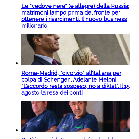
Le “vedove nere” (e allegre) della Russia:
matrimoni lampo prima del fronte per
ottenere i risarcimenti. Il nuovo business
milionario
Roma-Madrid, “divorzio” all’italiana per
colpa di Schengen. Adelante Meloni:
“L’accordo resta sospeso, no a diktat”. Il 15
agosto la resa dei conti