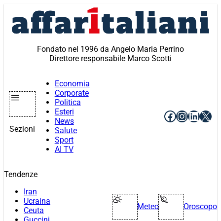
Vai
al
contenuto
Fondato nel 1996 da Angelo Maria Perrino
Direttore responsabile Marco Scotti
Economia
Corporate
Politica
Esteri
Facebook
Instagr
Linke
X
News
Sezioni
Salute
Sport
AI TV
Tendenze
Iran
Ucraina
Meteo
Oroscopo
Ceuta
Guccini