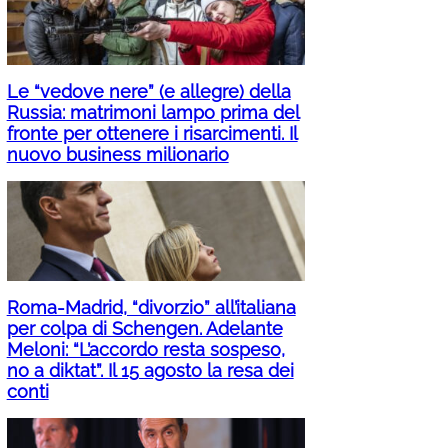
Le “vedove nere” (e allegre) della
Russia: matrimoni lampo prima del
fronte per ottenere i risarcimenti. Il
nuovo business milionario
Roma-Madrid, “divorzio” all’italiana
per colpa di Schengen. Adelante
Meloni: “L’accordo resta sospeso,
no a diktat”. Il 15 agosto la resa dei
conti