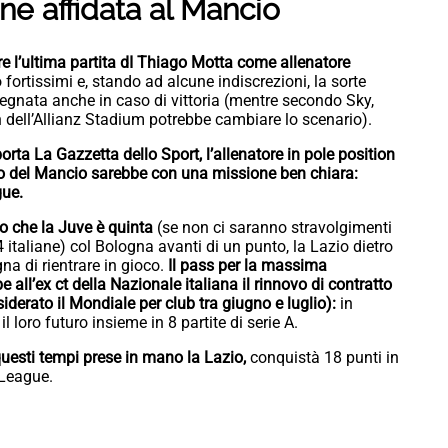
ne affidata al Mancio
 l’ultima partita dI Thiago Motta come allenatore
fortissimi e, stando ad alcune indiscrezioni, la sorte
segnata anche in caso di vittoria (mentre secondo Sky,
 dell’Allianz Stadium potrebbe cambiare lo scenario).
rta La Gazzetta dello Sport, l’allenatore in pole position
vo del Mancio sarebbe con una missione ben chiara:
gue.
o che la Juve è quinta
(se non ci saranno stravolgimenti
 italiane) col Bologna avanti di un punto, la Lazio dietro
na di rientrare in gioco.
Il pass per la massima
ll’ex ct della Nazionale italiana il rinnovo di contratto
iderato il Mondiale per club tra giugno e luglio):
in
 loro futuro insieme in 8 partite di serie A.
questi tempi prese in mano la Lazio,
conquistà 18 punti in
 League.