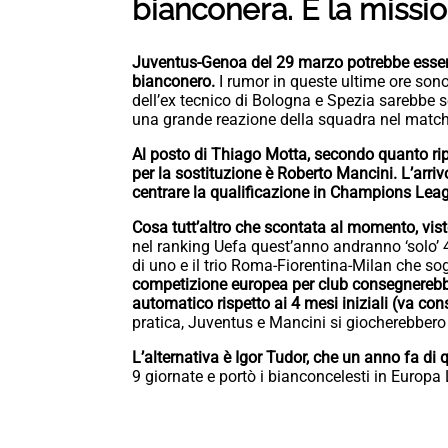
bianconera. E la missio
Juventus-Genoa del 29 marzo potrebbe essere
bianconero.
I rumor in queste ultime ore sono 
dell’ex tecnico di Bologna e Spezia sarebbe 
una grande reazione della squadra nel match
Al posto di Thiago Motta, secondo quanto ripo
per la sostituzione è Roberto Mancini.
L’arri
centrare la qualificazione in Champions Lea
Cosa tutt’altro che scontata al momento, vist
nel ranking Uefa quest’anno andranno ‘solo’ 4
di uno e il trio Roma-Fiorentina-Milan che sog
competizione europea per club consegnerebbe a
automatico rispetto ai 4 mesi iniziali (va cons
pratica, Juventus e Mancini si giocherebbero il
L’alternativa è Igor Tudor, che un anno fa di 
9 giornate e portò i bianconcelesti in Europa