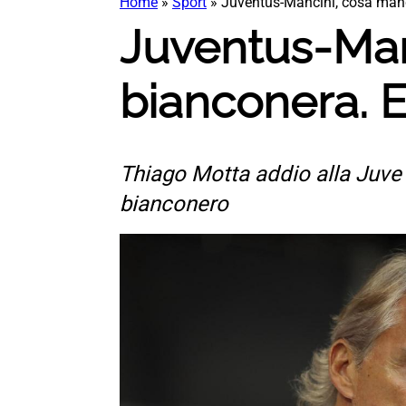
Home
»
Sport
»
Juventus-Mancini, cosa manc
Juventus-Man
bianconera. E
Thiago Motta addio alla Juve 
bianconero