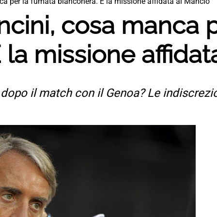
a per la fumata bianconera. E la missione affidata al Mancio
cini, cosa manca p
 la missione affidat
dopo il match con il Genoa? Le indiscrezi