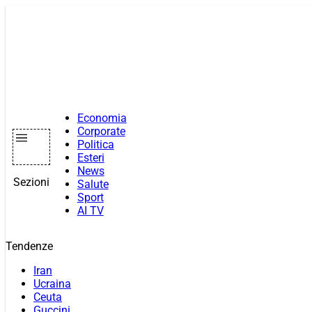
Vai
al
contenuto
Economia
Corporate
Politica
Esteri
News
Sezioni
Salute
Sport
AI TV
Tendenze
Iran
Ucraina
Ceuta
Guccini