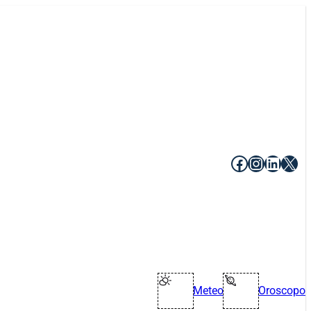
Facebook
Instagr
Linke
X
Meteo
Oroscopo