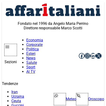
Vai
al
contenuto
Fondato nel 1996 da Angelo Maria Perrino
Direttore responsabile Marco Scotti
Economia
Corporate
Politica
Esteri
Facebook
Instagr
Linke
X
News
Sezioni
Salute
Sport
AI TV
Tendenze
Iran
Ucraina
Meteo
Oroscopo
Ceuta
Guccini