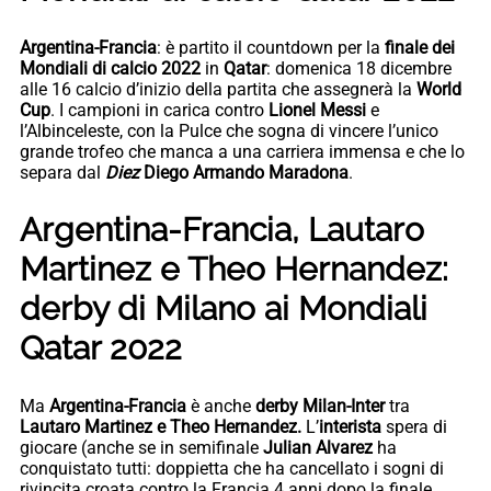
Argentina-Francia
: è partito il countdown per la
finale dei
Mondiali di calcio 2022
in
Qatar
: domenica 18 dicembre
alle 16 calcio d’inizio della partita che assegnerà la
World
Cup
. I campioni in carica contro
Lionel Messi
e
l’Albinceleste, con la Pulce che sogna di vincere l’unico
grande trofeo che manca a una carriera immensa e che lo
separa dal
Diez
Diego Armando Maradona
.
Argentina-Francia, Lautaro
Martinez e Theo Hernandez:
derby di Milano ai Mondiali
Qatar 2022
Ma
Argentina-Francia
è anche
derby Milan-Inter
tra
Lautaro Martinez e Theo Hernandez.
L’
interista
spera di
giocare (anche se in semifinale
Julian Alvarez
ha
conquistato tutti: doppietta che ha cancellato i sogni di
rivincita croata contro la Francia 4 anni dopo la finale