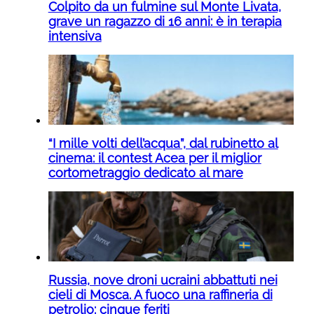
Colpito da un fulmine sul Monte Livata,
grave un ragazzo di 16 anni: è in terapia
intensiva
“I mille volti dell’acqua”, dal rubinetto al
cinema: il contest Acea per il miglior
cortometraggio dedicato al mare
Russia, nove droni ucraini abbattuti nei
cieli di Mosca. A fuoco una raffineria di
petrolio: cinque feriti