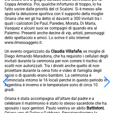
Coppa America. Poi, qualche infortunio di troppo, lo ha
fatto uscire dalle priorità del ct Scaloni. Si è messo alle
spalle la delusione sportiva con il supporto della moglie
Oriana che ieri gli ha detto sì davanti a 300 invitati tra i
quali i calciatori De Paul, Paredes, Morata, Di Maria,
Vasquez e alcuni suoi ex compagni di quando era al
Palermo. Presenti anche decine di vip, artisti, personaggi
dello spettacolo e amici. Lo scrive il sito internet
www.ilmessaggero.it.
Un evento organizzato da
Claudia Villafañe
, ex moglie di
Diego Armando Maradona, che ha requisito i cellulari degli
invitati durante la cerimonia per non correre il rischio di
scatti non autorizzati. Tra i divieti anche quello di non
proiettare durante la cena foto e video di famiglia degli
sposi o di quando erano bambini. La cerimonia è
cominciata intorno le 16 locali perché in questo periodo in
Argentina è inverno e le temperature sono di circa 10
gradi.
Oriana è stata accompagna all’altare dal padre e a
celebrare il matrimonio è stato lo stesso sacerdote che ha
sposato i suoi genitori. Paulo vestiva un abito
Battistoni
,
Oriana uno di Dolce e Gabbana. Emozionatissima la