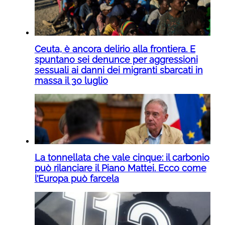
Ceuta, è ancora delirio alla frontiera. E
spuntano sei denunce per aggressioni
sessuali ai danni dei migranti sbarcati in
massa il 30 luglio
La tonnellata che vale cinque: il carbonio
può rilanciare il Piano Mattei. Ecco come
l’Europa può farcela