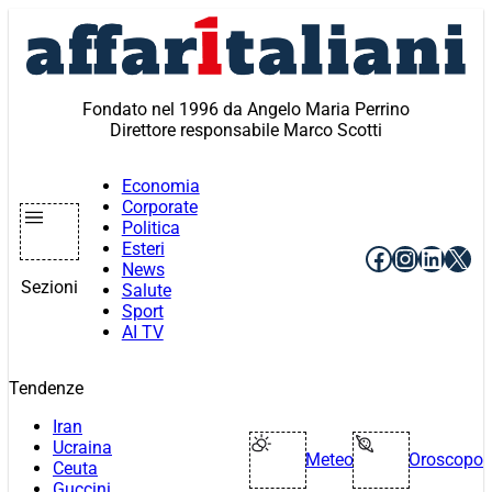
Vai
al
contenuto
Fondato nel 1996 da Angelo Maria Perrino
Direttore responsabile Marco Scotti
Economia
Corporate
Politica
Esteri
Facebook
Instagr
Linke
X
News
Sezioni
Salute
Sport
AI TV
Tendenze
Iran
Ucraina
Meteo
Oroscopo
Ceuta
Guccini