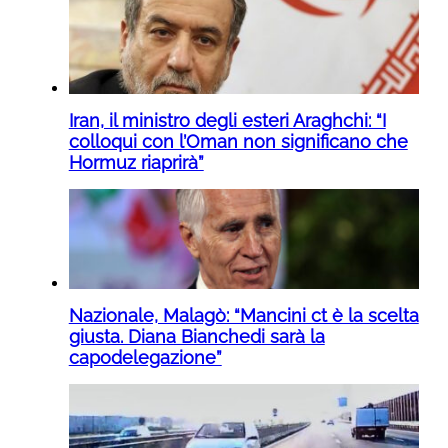
Iran, il ministro degli esteri Araghchi: “I
colloqui con l’Oman non significano che
Hormuz riaprirà”
Nazionale, Malagò: “Mancini ct è la scelta
giusta. Diana Bianchedi sarà la
capodelegazione”