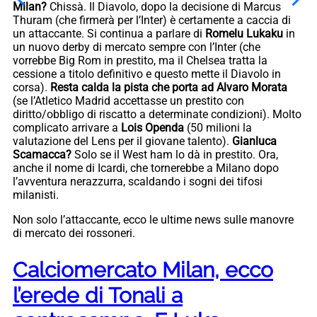
Milan?
Chissà. Il Diavolo, dopo la decisione di Marcus
Thuram (che firmerà per l’Inter) è certamente a caccia di
un attaccante. Si continua a parlare di
Romelu Lukaku
in
un nuovo derby di mercato sempre con l’Inter (che
vorrebbe Big Rom in prestito, ma il Chelsea tratta la
cessione a titolo definitivo e questo mette il Diavolo in
corsa).
Resta calda la pista che porta ad Alvaro Morata
(se l’Atletico Madrid accettasse un prestito con
diritto/obbligo di riscatto a determinate condizioni). Molto
complicato arrivare a
Lois Openda
(50 milioni la
valutazione del Lens per il giovane talento).
Gianluca
Scamacca?
Solo se il West ham lo dà in prestito. Ora,
anche il nome di Icardi, che tornerebbe a Milano dopo
l’avventura nerazzurra, scaldando i sogni dei tifosi
milanisti.
Non solo l’attaccante, ecco le ultime news sulle manovre
di mercato dei rossoneri.
Calciomercato Milan, ecco
l’erede di Tonali a