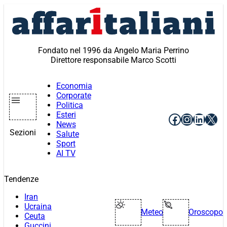
Vai
al
contenuto
Fondato nel 1996 da Angelo Maria Perrino
Direttore responsabile Marco Scotti
Economia
Corporate
Politica
Esteri
Facebook
Instagr
Linke
X
News
Sezioni
Salute
Sport
AI TV
Tendenze
Iran
Ucraina
Meteo
Oroscopo
Ceuta
Guccini