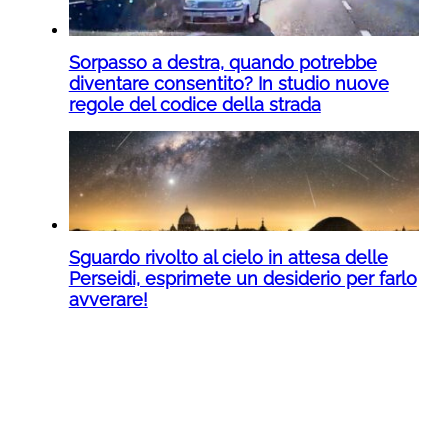
Sorpasso a destra, quando potrebbe
diventare consentito? In studio nuove
regole del codice della strada
Sguardo rivolto al cielo in attesa delle
Perseidi, esprimete un desiderio per farlo
avverare!