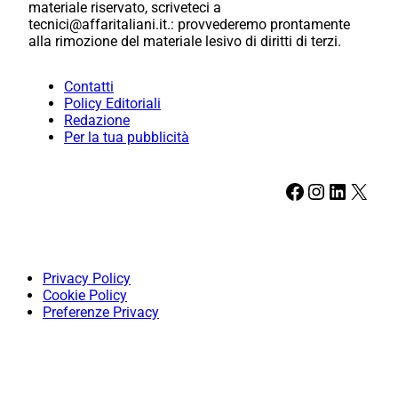
materiale riservato, scriveteci a
tecnici@affaritaliani.it.: provvederemo prontamente
alla rimozione del materiale lesivo di diritti di terzi.
Contatti
Policy Editoriali
Redazione
Per la tua pubblicità
Facebook
Instagram
LinkedIn
X
Privacy Policy
Cookie Policy
Preferenze Privacy