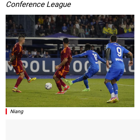
Conference League
Niang