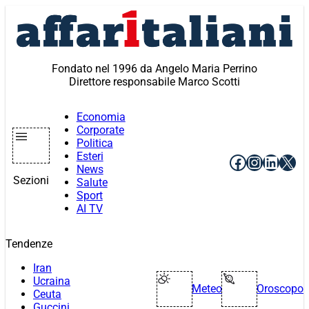
Vai
al
contenuto
Fondato nel 1996 da Angelo Maria Perrino
Direttore responsabile Marco Scotti
Economia
Corporate
Politica
Esteri
Facebook
Instagr
Linke
X
News
Sezioni
Salute
Sport
AI TV
Tendenze
Iran
Ucraina
Meteo
Oroscopo
Ceuta
Guccini