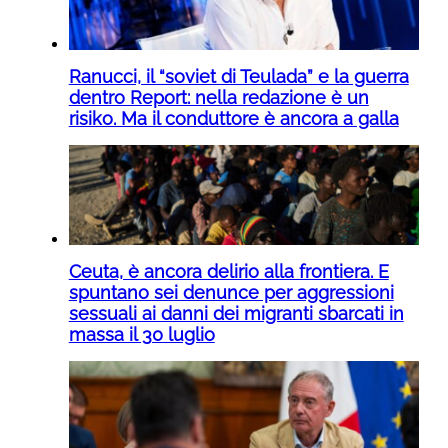
Ranucci, il “soviet di Teulada” e la guerra
dentro Report: nella redazione è un
risiko. Ma il conduttore è ancora a galla
Ceuta, è ancora delirio alla frontiera. E
spuntano sei denunce per aggressioni
sessuali ai danni dei migranti sbarcati in
massa il 30 luglio