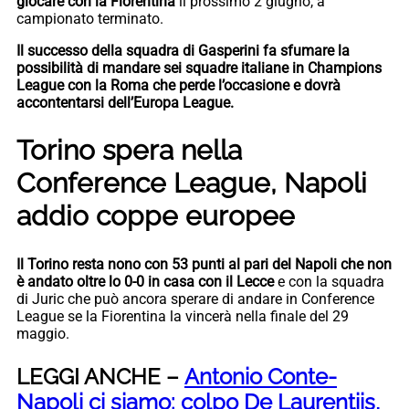
giocare con la Fiorentina
il prossimo 2 giugno, a
campionato terminato.
Il successo della squadra di Gasperini fa sfumare la
possibilità di mandare sei squadre italiane in Champions
League con la Roma che perde l’occasione e dovrà
accontentarsi dell’Europa League.
Torino spera nella
Conference League, Napoli
addio coppe europee
Il Torino resta nono con 53 punti al pari del Napoli che non
è andato oltre lo 0-0 in casa con il Lecce
e con la squadra
di Juric che può ancora sperare di andare in Conference
League se la Fiorentina la vincerà nella finale del 29
maggio.
LEGGI ANCHE –
Antonio Conte-
Napoli ci siamo: colpo De Laurentiis,