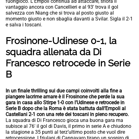
fuorigioco. L’Empoli continua ad attaccare, sfiora il
vantaggio ancora con Cancellieri e al 93′ trova il gol
salvezza con Niang che si trova al posto giusto al
momento giusto e non sbaglia davanti a Svilar. Sigla il 2-1
e salva i toscani.
Frosinone-Udinese 0-1, la
squadra allenata da Di
Francesco retrocede in Serie
B
In un finale thrilling sui due campi coinvolti alla fine a
piangere lacrime amare è il Frosinone che perde la sua
gara in casa allo Stirpe 1-0 con l’Udinese e retrocede in
Serie B dopo che la Roma è stata battuta dall’Empoli al
Castellani 2-1 con una rete dei toscani in pieno recupero.
La squadra di Di Francesco gioca una buona gara ma
subisce al 76′ il gol di Davis, il primo in serie A e chiudono
la stagione a 35 punti al terz’ultimo posto che vuol dire
retrocessione. I friulani di Cannavaro tirano un sospiro di