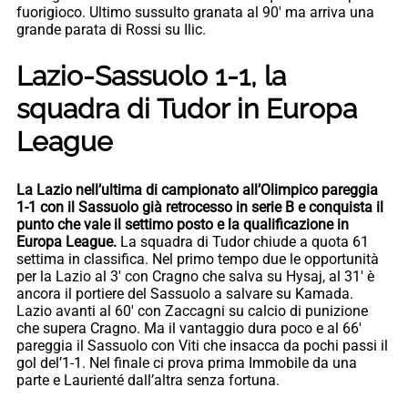
fuorigioco. Ultimo sussulto granata al 90′ ma arriva una
grande parata di Rossi su Ilic.
Lazio-Sassuolo 1-1, la
squadra di Tudor in Europa
League
La Lazio nell’ultima di campionato all’Olimpico pareggia
1-1 con il Sassuolo già retrocesso in serie B e conquista il
punto che vale il settimo posto e la qualificazione in
Europa League.
La squadra di Tudor chiude a quota 61
settima in classifica. Nel primo tempo due le opportunità
per la Lazio al 3′ con Cragno che salva su Hysaj, al 31′ è
ancora il portiere del Sassuolo a salvare su Kamada.
Lazio avanti al 60′ con Zaccagni su calcio di punizione
che supera Cragno. Ma il vantaggio dura poco e al 66′
pareggia il Sassuolo con Viti che insacca da pochi passi il
gol del’1-1. Nel finale ci prova prima Immobile da una
parte e Laurienté dall’altra senza fortuna.