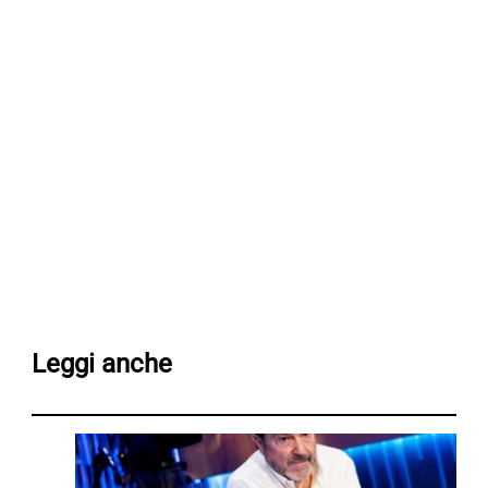
Leggi anche