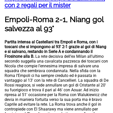
con 2 regali per il mister
Empoli-Roma 2-1, Niang gol
salvezza al 93°
Partita intensa al Castellani tra Empoli e Roma, con i
toscani che si impongono al 93′ 2-1 grazie al gol di Niang
e si salvano, restando in Serie A e condannando il
Frosinone alla B.
La rete decisiva dell’ex Milan all’ultimo
secondo suggella una cavalcata pazzesca dei toscani con
Nicola che compie l’ennesima impresa di salvare una
squadra che sembrava condannata. Nella sfida con la
Roma l’Empoli ci ha sempre creduto ed è passata in
vantaggio al 13′ con la rete di Cancellieri. La squadra di De
Rossi reagisce, si vede annullare un gol di Cristante al 20′
su fuorigioco e trova il pari al 46′ con Aouar. Ad inizio
ripresa al 51′ occasione per la Roma con Walukiewicz che
devia in maniera fortuita verso la sua porta ma è bravo
Caprile ad evitare la rete. La Roma trova anche il gol in
contropiede con El Shaarawy ma viene annullato per