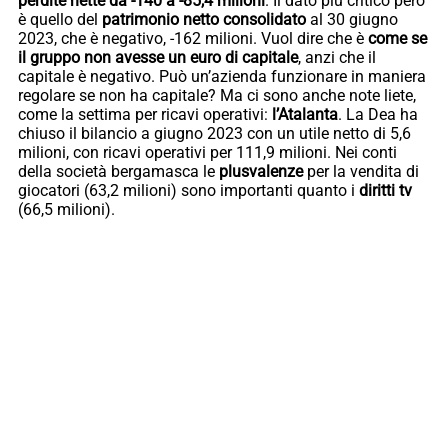
perdite nette da -140 a -85,4 milioni
. Il dato più critico però
è quello del
patrimonio netto consolidato
al 30 giugno
2023, che è negativo, -162 milioni. Vuol dire che è
come se
il gruppo non avesse un euro di capitale
, anzi che il
capitale è negativo. Può un’azienda funzionare in maniera
regolare se non ha capitale? Ma ci sono anche note liete,
come la settima per ricavi operativi:
l’Atalanta
. La Dea ha
chiuso il bilancio a giugno 2023 con un utile netto di 5,6
milioni, con ricavi operativi per 111,9 milioni. Nei conti
della società bergamasca le
plusvalenze
per la vendita di
giocatori (63,2 milioni) sono importanti quanto i
diritti tv
(66,5 milioni).