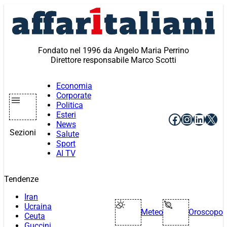
Vai
al
contenuto
Fondato nel 1996 da Angelo Maria Perrino
Direttore responsabile Marco Scotti
Economia
Corporate
Politica
Esteri
Facebook
Instagr
Linke
X
News
Sezioni
Salute
Sport
AI TV
Tendenze
Iran
Ucraina
Meteo
Oroscopo
Ceuta
Guccini