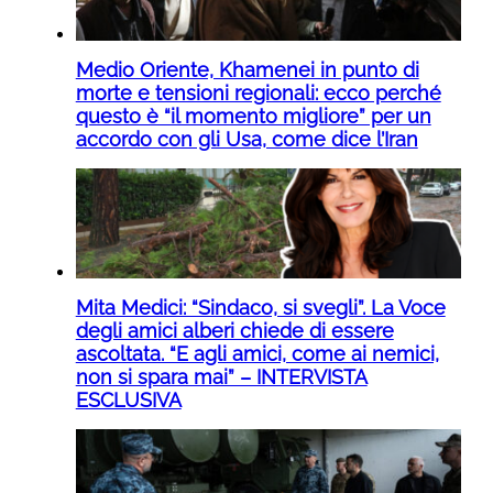
Medio Oriente, Khamenei in punto di
morte e tensioni regionali: ecco perché
questo è “il momento migliore” per un
accordo con gli Usa, come dice l’Iran
Mita Medici: “Sindaco, si svegli”. La Voce
degli amici alberi chiede di essere
ascoltata. “E agli amici, come ai nemici,
non si spara mai” – INTERVISTA
ESCLUSIVA