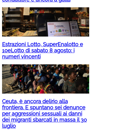
Estrazioni Lotto, SuperEnalotto e
10eLotto di sabato 8 agosto: i
numeri vincenti
Ceuta, è ancora delirio alla
frontiera. E spuntano sei denunce
per aggressioni sessuali ai danni
dei migranti sbarcati in massa il 30
luglio