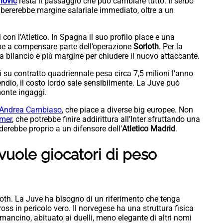
hovic
resta il passaggio che può cambiare tutto. Il serbo
ibererebbe margine salariale immediato, oltre a un
 con l’Atletico. In Spagna il suo profilo piace e una
be a compensare parte dell’operazione
Sorloth
. Per la
 bilancio e più margine per chiudere il nuovo attaccante.
i su contratto quadriennale pesa circa 7,5 milioni l’anno
ndio, il costo lordo sale sensibilmente. La Juve può
monte ingaggi.
Andrea Cambiaso
, che piace a diverse big europee. Non
mer
, che potrebbe finire addirittura all’Inter sfruttando una
rderebbe proprio a un difensore dell’
Atletico Madrid
.
 vuole giocatori di peso
rloth. La Juve ha bisogno di un riferimento che tenga
cross in pericolo vero. Il norvegese ha una struttura fisica
 mancino, abituato ai duelli, meno elegante di altri nomi