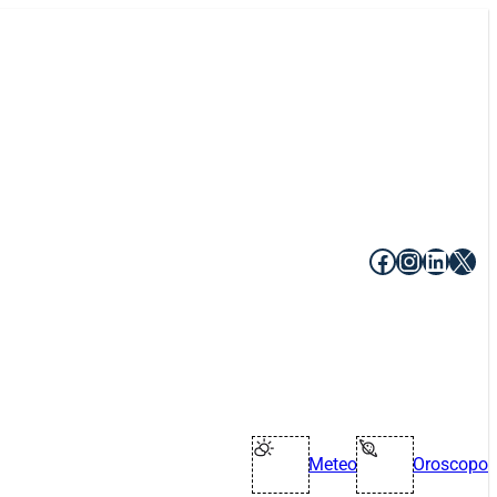
Facebook
Instagr
Linke
X
Meteo
Oroscopo