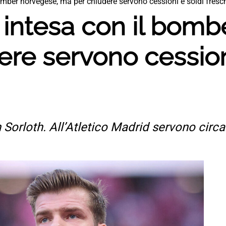
omber norvegese, ma per chiudere servono cessioni e soldi fresc
 intesa con il bom
re servono cession
n Sorloth. All’Atletico Madrid servono circ