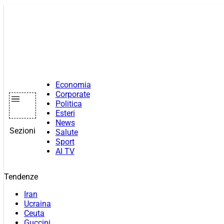
Vai
al
contenuto
Economia
Corporate
Politica
Esteri
News
Sezioni
Salute
Sport
AI TV
Tendenze
Iran
Ucraina
Ceuta
Guccini