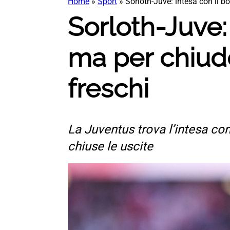
Home
»
Sport
»
Sorloth-Juve: intesa con il b
Sorloth-Juve:
ma per chiude
freschi
La Juventus trova l’intesa co
chiuse le uscite