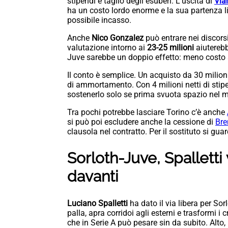
stipendi e taglio degli esuberi. L’uscita di
Vla
ha un costo lordo enorme e la sua partenza l
possibile incasso.
Anche
Nico Gonzalez
può entrare nei discorsi
valutazione intorno ai
23-25 milioni
aiutereb
Juve sarebbe un doppio effetto: meno costo a
Il conto è semplice. Un acquisto da 30 milion
di ammortamento. Con 4 milioni netti di stipe
sostenerlo solo se prima svuota spazio nel 
Tra pochi potrebbe lasciare Torino c’è anche
si può poi escludere anche la cessione di
Bre
clausola nel contratto. Per il sostituto si gua
Sorloth-Juve, Spalletti
davanti
Luciano Spalletti
ha dato il via libera per So
palla, apra corridoi agli esterni e trasformi i 
che in Serie A può pesare sin da subito. Alto,