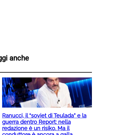
ggi anche
Ranucci, il “soviet di Teulada” e la
guerra dentro Report: nella
redazione è un risiko. Ma il
conduttore è ancora a galla