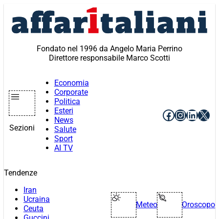
Vai
al
contenuto
Fondato nel 1996 da Angelo Maria Perrino
Direttore responsabile Marco Scotti
Economia
Corporate
Politica
Esteri
Facebook
Instagr
Linke
X
News
Sezioni
Salute
Sport
AI TV
Tendenze
Iran
Ucraina
Meteo
Oroscopo
Ceuta
Guccini