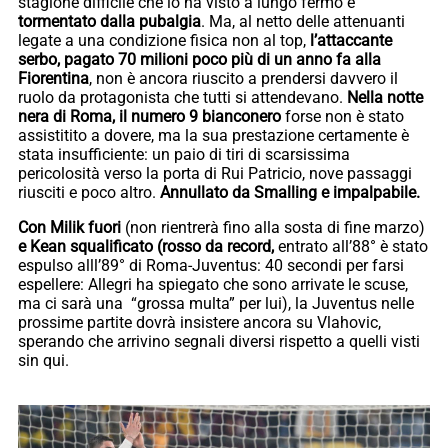
stagione difficile che lo ha visto a lungo fermo e
tormentato dalla
pubalgia
. Ma, al netto delle attenuanti
legate a una condizione fisica non al top,
l’attaccante
serbo, pagato 70 milioni poco più di un anno fa alla
Fiorentina
, non è ancora riuscito a prendersi davvero il
ruolo da protagonista che tutti si attendevano.
Nella notte
nera di Roma, il numero 9 bianconero
forse non è stato
assistitito a dovere, ma la sua prestazione certamente è
stata insufficiente: un paio di tiri di scarsissima
pericolosità verso la porta di Rui Patricio, nove passaggi
riusciti e poco altro.
Annullato da Smalling e impalpabile.
Con Milik fuori
(non rientrerà fino alla sosta di fine marzo)
e Kean squalificato (rosso da record,
entrato all’88° è stato
espulso alll’89° di Roma-Juventus: 40 secondi per farsi
espellere: Allegri ha spiegato che sono arrivate le scuse,
ma ci sarà una “grossa multa” per lui), la Juventus nelle
prossime partite dovrà insistere ancora su Vlahovic,
sperando che arrivino segnali diversi rispetto a quelli visti
sin qui.