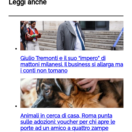
Leggi anche
Giulio Tremonti e il suo “impero” di
mattoni milanesi. Il business si allarga ma
i conti non tornano
Animali in cerca di casa, Roma punta
sulle adozioni: voucher per chi apre le
porte ad un amico a quattro zampe