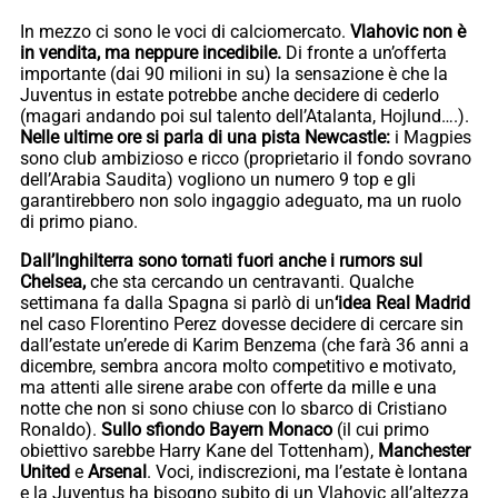
In mezzo ci sono le voci di calciomercato.
Vlahovic non è
in vendita, ma neppure incedibile.
Di fronte a un’offerta
importante (dai 90 milioni in su) la sensazione è che la
Juventus in estate potrebbe anche decidere di cederlo
(magari andando poi sul talento dell’Atalanta, Hojlund….).
Nelle ultime ore si parla di una pista Newcastle:
i Magpies
sono club ambizioso e ricco (proprietario il fondo sovrano
dell’Arabia Saudita) vogliono un numero 9 top e gli
garantirebbero non solo ingaggio adeguato, ma un ruolo
di primo piano.
Dall’Inghilterra sono tornati fuori anche i rumors sul
Chelsea,
che sta cercando un centravanti. Qualche
settimana fa dalla Spagna si parlò di un
‘idea Real Madrid
nel caso Florentino Perez dovesse decidere di cercare sin
dall’estate un’erede di Karim Benzema (che farà 36 anni a
dicembre, sembra ancora molto competitivo e motivato,
ma attenti alle sirene arabe con offerte da mille e una
notte che non si sono chiuse con lo sbarco di Cristiano
Ronaldo).
Sullo sfiondo Bayern Monaco
(il cui primo
obiettivo sarebbe Harry Kane del Tottenham),
Manchester
United
e
Arsenal
. Voci, indiscrezioni, ma l’estate è lontana
e la Juventus ha bisogno subito di un Vlahovic all’altezza