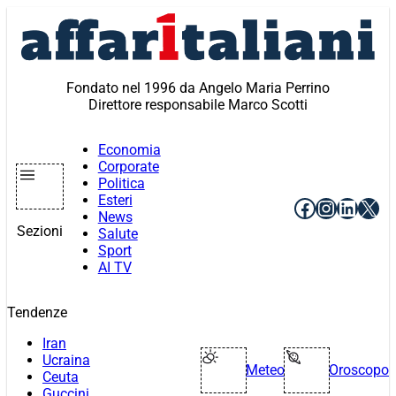
Vai
al
contenuto
Fondato nel 1996 da Angelo Maria Perrino
Direttore responsabile Marco Scotti
Economia
Corporate
Politica
Esteri
Facebook
Instagr
Linke
X
News
Sezioni
Salute
Sport
AI TV
Tendenze
Iran
Ucraina
Meteo
Oroscopo
Ceuta
Guccini