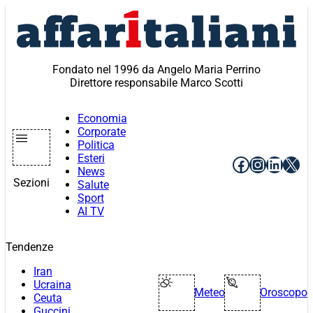
Vai
al
contenuto
Fondato nel 1996 da Angelo Maria Perrino
Direttore responsabile Marco Scotti
Economia
Corporate
Politica
Esteri
Facebook
Instagr
Linke
X
News
Sezioni
Salute
Sport
AI TV
Tendenze
Iran
Ucraina
Meteo
Oroscopo
Ceuta
Guccini