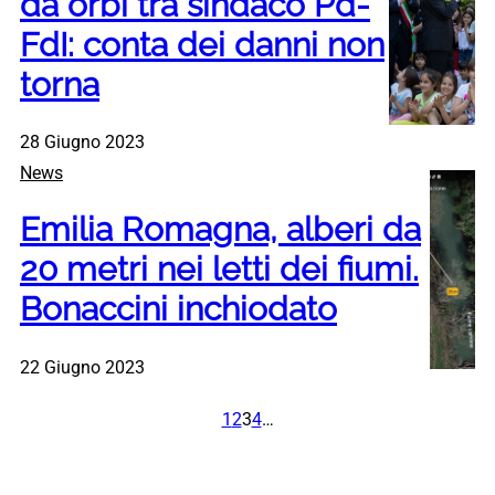
da orbi tra sindaco Pd-
FdI: conta dei danni non
torna
28 Giugno 2023
News
Emilia Romagna, alberi da
20 metri nei letti dei fiumi.
Bonaccini inchiodato
22 Giugno 2023
1
2
3
4
…