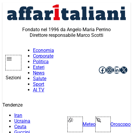
Vai
al
contenuto
Fondato nel 1996 da Angelo Maria Perrino
Direttore responsabile Marco Scotti
Economia
Corporate
Politica
Esteri
Facebook
Instagr
Linke
X
News
Sezioni
Salute
Sport
AI TV
Tendenze
Iran
Ucraina
Meteo
Oroscopo
Ceuta
Guccini