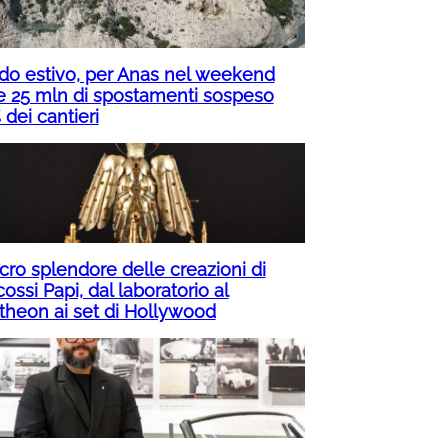
do estivo, per Anas nel weekend
re 25 mln di spostamenti sospeso
dei cantieri
acro splendore delle creazioni di
ossi Papi, dal laboratorio al
theon ai set di Hollywood