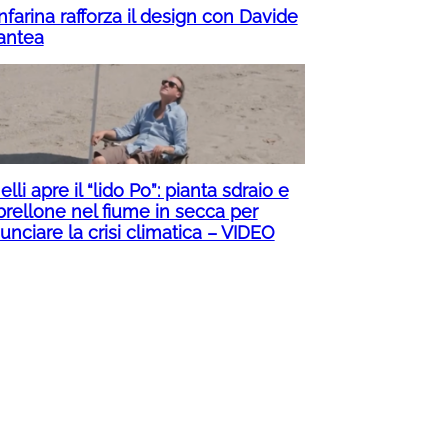
nfarina rafforza il design con Davide
ntea
lli apre il “lido Po”: pianta sdraio e
rellone nel fiume in secca per
nciare la crisi climatica – VIDEO