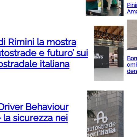
Pini
Ama
di Rimini la mostra
tostrade e futuro’ sui
Bone
ostradale italiana
omb
denu
o Driver Behaviour
 la sicurezza nei