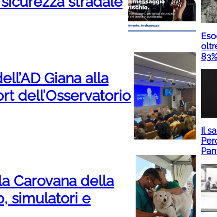
sicurezza stradale
Eso
olt
83% 
dell’AD Giana alla
rt dell’Osservatorio
Il s
Perc
Pan
 la Carovana della
, simulatori e