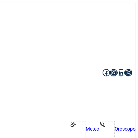
Facebook
Instagr
Linke
X
Meteo
Oroscopo