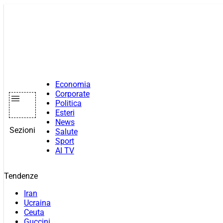
Vai
al
contenuto
Economia
Corporate
Politica
Esteri
News
Sezioni
Salute
Sport
AI TV
Tendenze
Iran
Ucraina
Ceuta
Guccini