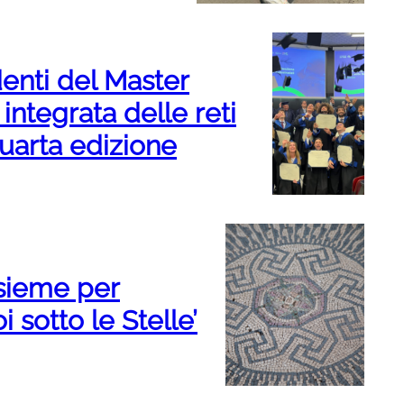
denti del Master
integrata delle reti
 quarta edizione
nsieme per
oi sotto le Stelle’