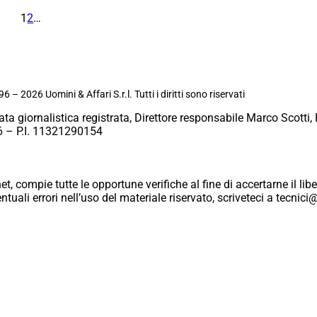
1
2
…
6 – 2026 Uomini & Affari S.r.l. Tutti i diritti sono riservati
ata giornalistica registrata, Direttore responsabile Marco Scotti, 
 – P.I. 11321290154
et, compie tutte le opportune verifiche al fine di accertarne il libe
eventuali errori nell’uso del materiale riservato, scriveteci a tecn