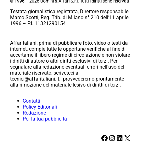
© 1996 – 2026 Uomini & Affari S.r.l. Tutti i diritti sono riservati
Testata giornalistica registrata, Direttore responsabile
Marco Scotti, Reg. Trib. di Milano n° 210 dell’11 aprile
1996 – P.I. 11321290154
Affaritaliani, prima di pubblicare foto, video o testi da
internet, compie tutte le opportune verifiche al fine di
accertarne il libero regime di circolazione e non violare
i diritti di autore o altri diritti esclusivi di terzi. Per
segnalare alla redazione eventuali errori nell’uso del
materiale riservato, scriveteci a
tecnici@affaritaliani.it.: provvederemo prontamente
alla rimozione del materiale lesivo di diritti di terzi.
Contatti
Policy Editoriali
Redazione
Per la tua pubblicità
Facebook
Instagram
LinkedIn
X