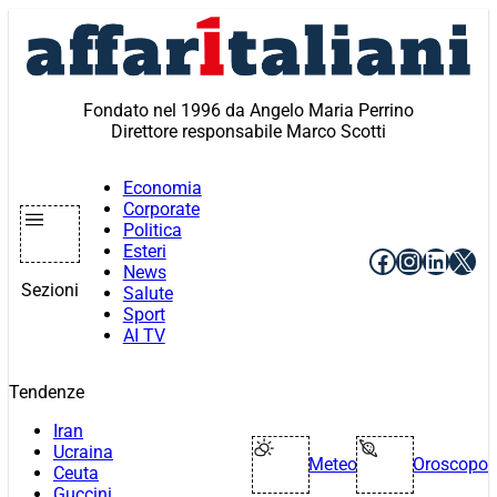
Vai
al
contenuto
Fondato nel 1996 da Angelo Maria Perrino
Direttore responsabile Marco Scotti
Economia
Corporate
Politica
Esteri
Facebook
Instagr
Linke
X
News
Sezioni
Salute
Sport
AI TV
Tendenze
Iran
Ucraina
Meteo
Oroscopo
Ceuta
Guccini