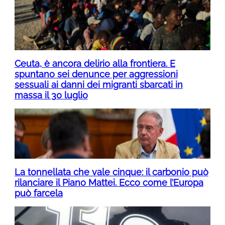
Ceuta, è ancora delirio alla frontiera. E
spuntano sei denunce per aggressioni
sessuali ai danni dei migranti sbarcati in
massa il 30 luglio
La tonnellata che vale cinque: il carbonio può
rilanciare il Piano Mattei. Ecco come l’Europa
può farcela