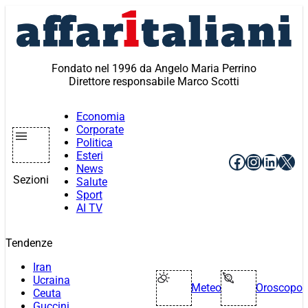
Vai
al
contenuto
Fondato nel 1996 da Angelo Maria Perrino
Direttore responsabile Marco Scotti
Economia
Corporate
Politica
Esteri
Facebook
Instagr
Linke
X
News
Sezioni
Salute
Sport
AI TV
Tendenze
Iran
Ucraina
Meteo
Oroscopo
Ceuta
Guccini