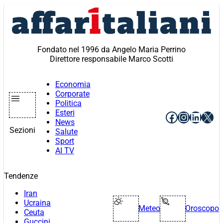
Vai
al
contenuto
Fondato nel 1996 da Angelo Maria Perrino
Direttore responsabile Marco Scotti
Economia
Corporate
Politica
Esteri
Facebook
Instagr
Linke
X
News
Sezioni
Salute
Sport
AI TV
Tendenze
Iran
Ucraina
Meteo
Oroscopo
Ceuta
Guccini