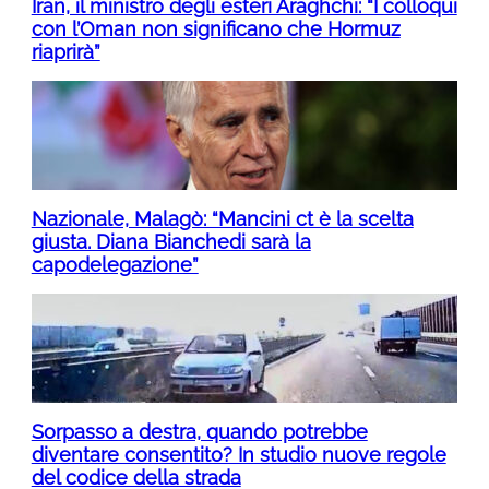
Iran, il ministro degli esteri Araghchi: “I colloqui
con l’Oman non significano che Hormuz
riaprirà”
Nazionale, Malagò: “Mancini ct è la scelta
giusta. Diana Bianchedi sarà la
capodelegazione”
Sorpasso a destra, quando potrebbe
diventare consentito? In studio nuove regole
del codice della strada