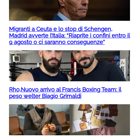
Migranti a Ceuta e lo stop di Schengen,
Madrid avverte l’Italia: “Riaprite i confini entro il
9 agosto o ci saranno conseguenze”
Rho,Nuovo arrivo al Francis Boxing Team: il
peso welter Biagio Grimaldi