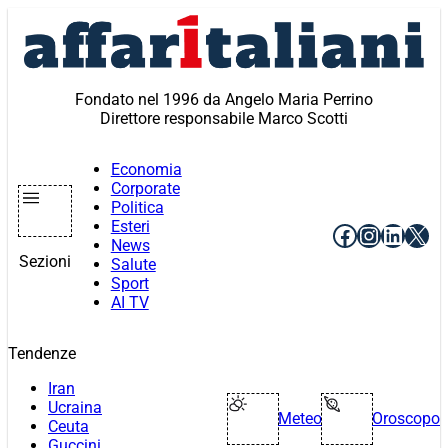
Vai
al
contenuto
Fondato nel 1996 da Angelo Maria Perrino
Direttore responsabile Marco Scotti
Economia
Corporate
Politica
Esteri
Facebook
Instagr
Linke
X
News
Sezioni
Salute
Sport
AI TV
Tendenze
Iran
Ucraina
Meteo
Oroscopo
Ceuta
Guccini