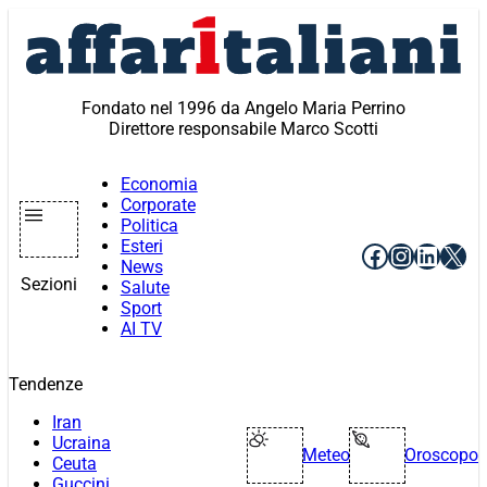
Vai
al
contenuto
Fondato nel 1996 da Angelo Maria Perrino
Direttore responsabile Marco Scotti
Economia
Corporate
Politica
Esteri
Facebook
Instagr
Linke
X
News
Sezioni
Salute
Sport
AI TV
Tendenze
Iran
Ucraina
Meteo
Oroscopo
Ceuta
Guccini