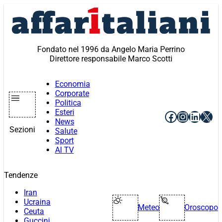
Vai
al
contenuto
Fondato nel 1996 da Angelo Maria Perrino
Direttore responsabile Marco Scotti
Economia
Corporate
Politica
Esteri
Facebook
Instagr
Linke
X
News
Sezioni
Salute
Sport
AI TV
Tendenze
Iran
Ucraina
Meteo
Oroscopo
Ceuta
Guccini