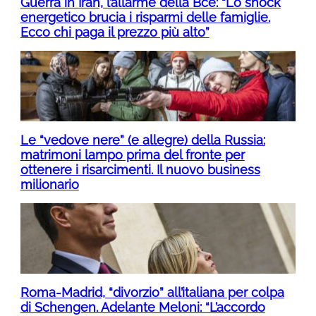
Guerra in Iran, l’allarme della Bce: “Lo shock
energetico brucia i risparmi delle famiglie.
Ecco chi paga il prezzo più alto”
Le “vedove nere” (e allegre) della Russia:
matrimoni lampo prima del fronte per
ottenere i risarcimenti. Il nuovo business
milionario
Roma-Madrid, “divorzio” all’italiana per colpa
di Schengen. Adelante Meloni: “L’accordo