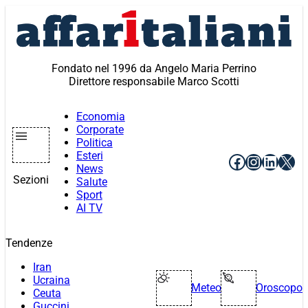
Vai
al
contenuto
Fondato nel 1996 da Angelo Maria Perrino
Direttore responsabile Marco Scotti
Economia
Corporate
Politica
Esteri
Facebook
Instagr
Linke
X
News
Sezioni
Salute
Sport
AI TV
Tendenze
Iran
Ucraina
Meteo
Oroscopo
Ceuta
Guccini