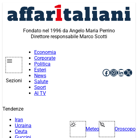
Vai
al
contenuto
Fondato nel 1996 da Angelo Maria Perrino
Direttore responsabile Marco Scotti
Economia
Corporate
Politica
Esteri
Facebook
Instagr
Linke
X
News
Sezioni
Salute
Sport
AI TV
Tendenze
Iran
Ucraina
Meteo
Oroscopo
Ceuta
Guccini