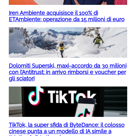
Iren Ambiente acquisisce il 100% di
ETAmbiente: operazione da 15 milioni di euro
Dolomiti Superski, maxi-accordo da 30 milioni
con l’Antitrust: in arrivo rimborsi e voucher per
gli sciatori
TikTok, la super sfida di ByteDance: il colosso
cinese punta a un modello di IA simile a