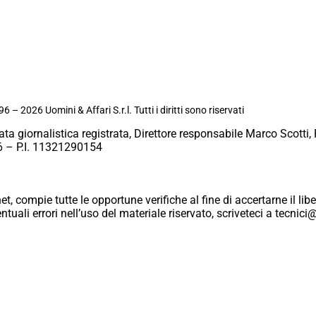
6 – 2026 Uomini & Affari S.r.l. Tutti i diritti sono riservati
ata giornalistica registrata, Direttore responsabile Marco Scotti, 
 – P.I. 11321290154
et, compie tutte le opportune verifiche al fine di accertarne il libe
eventuali errori nell’uso del materiale riservato, scriveteci a tecn