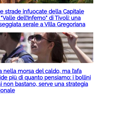
e strade infuocate della Capitale
 “Valle dell’Inferno” di Tivoli: una
seggiata serale a Villa Gregoriana
ia nella morsa del caldo, ma l’afa
de più di quanto pensiamo: i bollini
si non bastano, serve una strategia
ionale