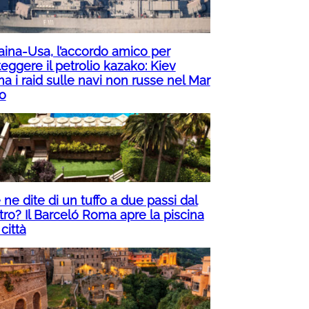
aina-Usa, l’accordo amico per
eggere il petrolio kazako: Kiev
a i raid sulle navi non russe nel Mar
o
ne dite di un tuffo a due passi dal
tro? Il Barceló Roma apre la piscina
 città