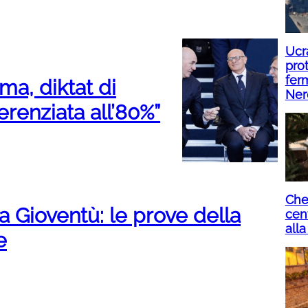
Ucr
prot
ferm
a, diktat di
Ner
erenziata all’80%”
Che 
a Gioventù: le prove della
cen
alla
e