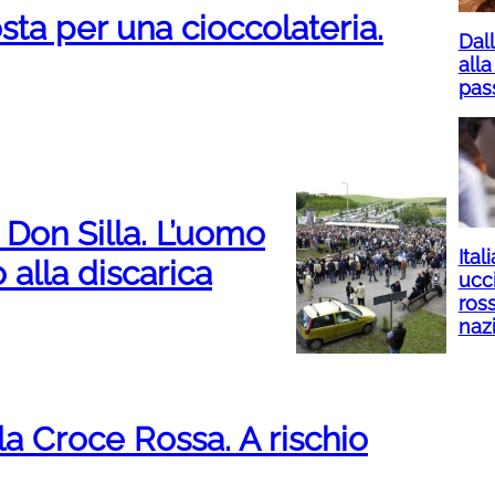
sta per una cioccolateria.
Dall
alla
pas
 Don Silla. L’uomo
Ital
alla discarica
ucci
ros
naz
 la Croce Rossa. A rischio