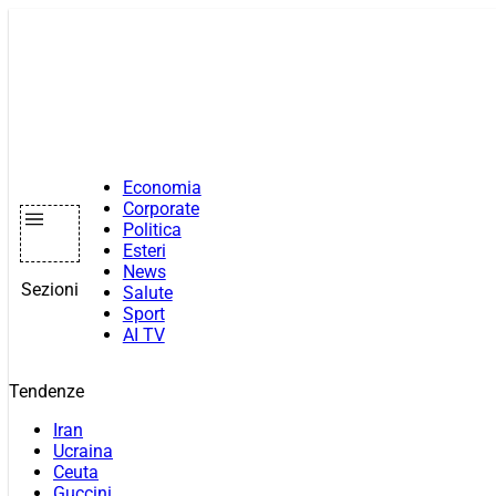
Vai
al
contenuto
Economia
Corporate
Politica
Esteri
News
Sezioni
Salute
Sport
AI TV
Tendenze
Iran
Ucraina
Ceuta
Guccini