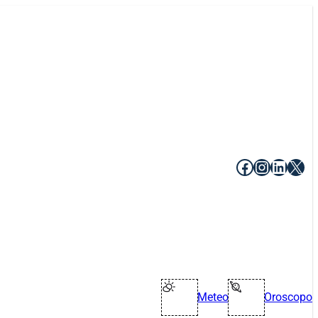
Facebook
Instagr
Linke
X
Meteo
Oroscopo