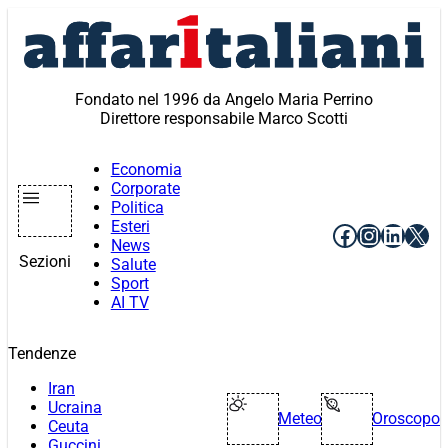
Vai
al
contenuto
Fondato nel 1996 da Angelo Maria Perrino
Direttore responsabile Marco Scotti
Economia
Corporate
Politica
Esteri
Facebook
Instagr
Linke
X
News
Sezioni
Salute
Sport
AI TV
Tendenze
Iran
Ucraina
Meteo
Oroscopo
Ceuta
Guccini