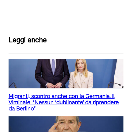
Leggi anche
Migranti, scontro anche con la Germania. Il
Viminale: “Nessun ‘dublinante’ da riprendere
da Berlino”