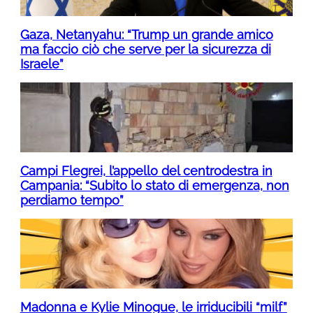
Gaza, Netanyahu: “Trump un grande amico
ma faccio ciò che serve per la sicurezza di
Israele”
Campi Flegrei, l’appello del centrodestra in
Campania: “Subito lo stato di emergenza, non
perdiamo tempo”
Madonna e Kylie Minogue, le irriducibili “milf”