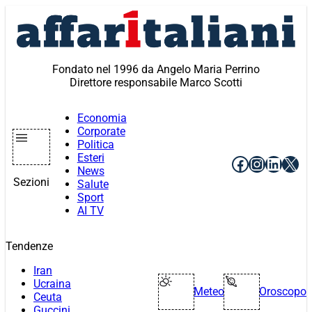
Vai
al
contenuto
Fondato nel 1996 da Angelo Maria Perrino
Direttore responsabile Marco Scotti
Economia
Corporate
Politica
Esteri
Facebook
Instagr
Linke
X
News
Sezioni
Salute
Sport
AI TV
Tendenze
Iran
Ucraina
Meteo
Oroscopo
Ceuta
Guccini