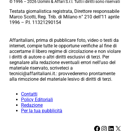
© 1996 – 2026 Uomini & Affari S.r.l. Tutti i diritti sono riservati
Testata giornalistica registrata, Direttore responsabile
Marco Scotti, Reg. Trib. di Milano n° 210 dell’11 aprile
1996 – P.I. 11321290154
Affaritaliani, prima di pubblicare foto, video o testi da
internet, compie tutte le opportune verifiche al fine di
accertarne il libero regime di circolazione e non violare
i diritti di autore o altri diritti esclusivi di terzi. Per
segnalare alla redazione eventuali errori nell’uso del
materiale riservato, scriveteci a
tecnici@affaritaliani.it.: provvederemo prontamente
alla rimozione del materiale lesivo di diritti di terzi.
Contatti
Policy Editoriali
Redazione
Per la tua pubblicità
Facebook
Instagram
LinkedIn
X