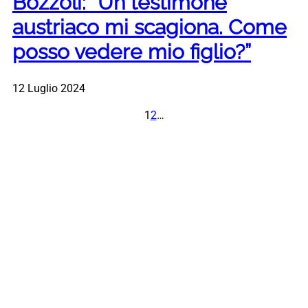
Bozzoli: “Un testimone
austriaco mi scagiona. Come
posso vedere mio figlio?”
12 Luglio 2024
1
2
…