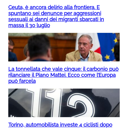
Ceuta, è ancora delirio alla frontiera. E
spuntano sei denunce per aggressioni
sessuali ai danni dei migranti sbarcati in
massa il 30 luglio
La tonnellata che vale cinque: il carbonio può
rilanciare il Piano Mattei. Ecco come l’Europa
può farcela
Torino, automobilista investe 4 ciclisti dopo