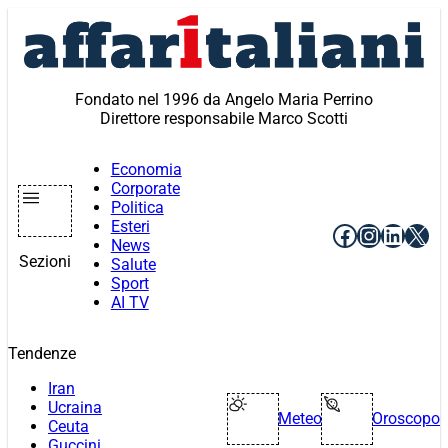
Vai
al
contenuto
Fondato nel 1996 da Angelo Maria Perrino
Direttore responsabile Marco Scotti
Economia
Corporate
Politica
Esteri
Facebook
Instagr
Linke
X
News
Sezioni
Salute
Sport
AI TV
Tendenze
Iran
Ucraina
Meteo
Oroscopo
Ceuta
Guccini