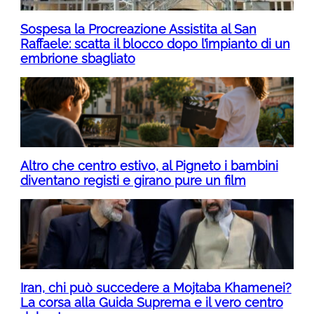
Sospesa la Procreazione Assistita al San
Raffaele: scatta il blocco dopo l’impianto di un
embrione sbagliato
Altro che centro estivo, al Pigneto i bambini
diventano registi e girano pure un film
Iran, chi può succedere a Mojtaba Khamenei?
La corsa alla Guida Suprema e il vero centro