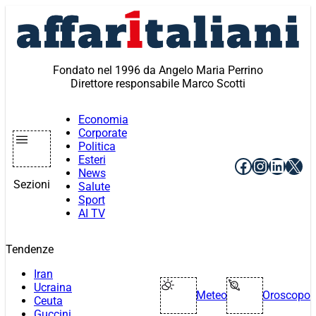
Vai
al
contenuto
Fondato nel 1996 da Angelo Maria Perrino
Direttore responsabile Marco Scotti
Economia
Corporate
Politica
Esteri
Facebook
Instagr
Linke
X
News
Sezioni
Salute
Sport
AI TV
Tendenze
Iran
Ucraina
Meteo
Oroscopo
Ceuta
Guccini