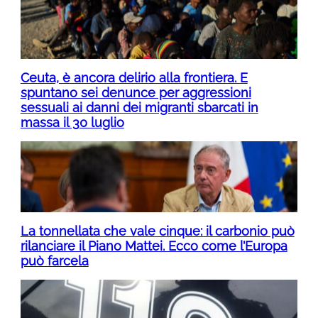
Ceuta, è ancora delirio alla frontiera. E
spuntano sei denunce per aggressioni
sessuali ai danni dei migranti sbarcati in
massa il 30 luglio
La tonnellata che vale cinque: il carbonio può
rilanciare il Piano Mattei. Ecco come l’Europa
può farcela