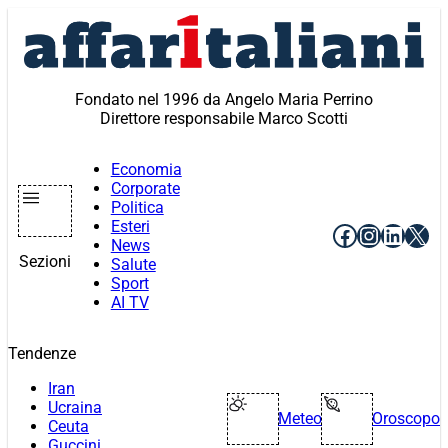
Vai
al
contenuto
Fondato nel 1996 da Angelo Maria Perrino
Direttore responsabile Marco Scotti
Economia
Corporate
Politica
Esteri
Facebook
Instagr
Linke
X
News
Sezioni
Salute
Sport
AI TV
Tendenze
Iran
Ucraina
Meteo
Oroscopo
Ceuta
Guccini