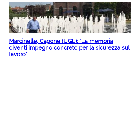
Marcinelle, Capone (UGL): “La memoria
diventi impegno concreto per la sicurezza sul
lavoro”