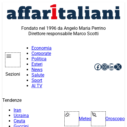
Vai
al
contenuto
Fondato nel 1996 da Angelo Maria Perrino
Direttore responsabile Marco Scotti
Economia
Corporate
Politica
Esteri
Facebook
Instagr
Linke
X
News
Sezioni
Salute
Sport
AI TV
Tendenze
Iran
Ucraina
Meteo
Oroscopo
Ceuta
Guccini