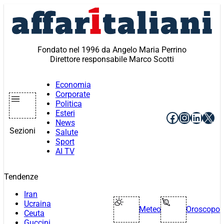
Vai
al
contenuto
Fondato nel 1996 da Angelo Maria Perrino
Direttore responsabile Marco Scotti
Economia
Corporate
Politica
Esteri
Facebook
Instagr
Linke
X
News
Sezioni
Salute
Sport
AI TV
Tendenze
Iran
Ucraina
Meteo
Oroscopo
Ceuta
Guccini