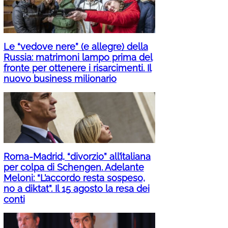
Le “vedove nere” (e allegre) della
Russia: matrimoni lampo prima del
fronte per ottenere i risarcimenti. Il
nuovo business milionario
Roma-Madrid, “divorzio” all’italiana
per colpa di Schengen. Adelante
Meloni: “L’accordo resta sospeso,
no a diktat”. Il 15 agosto la resa dei
conti