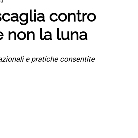
na
 scaglia contro
 e non la luna
nazionali e pratiche consentite