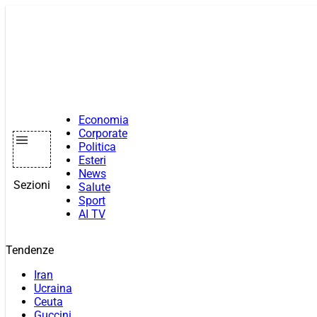
Vai
al
contenuto
Economia
Corporate
Politica
Esteri
News
Sezioni
Salute
Sport
AI TV
Tendenze
Iran
Ucraina
Ceuta
Guccini