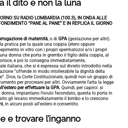
 il dito e non la luna
ORNO SU RADIO LOMBARDIA (100.3), IN ONDA ALLE
ONDIMENTO “PANE AL PANE” E IN REPLICA IL GIORNO
urrogazione di maternità
, o di
GPA
(gestazione per altri).
 la pratica per la quale una coppia (etero oppure
pimento in vitro con i propri spermatozoi e/o i propri
 una donna che porta in grembo il figlio della coppia, al
torisce, e poi lo consegna immediatamente,
e italiana, che si è espressa sul divieto introdotto nella
gazione “offende in modo intollerabile la dignità della
”. Dice, la Corte Costituzionale, quindi non un gruppo di
rumento per procreare per altri. Ovviamente fatta la legge
l’estero per effettuare la GPA
. Quindi, per capirci: si
a donna, impiantano l’ovulo fecondato, questa lo porta in
arto gli levano immediatamente il bimbo e lo crescono
ni
, in alcuni posti all’estero è consentito.
e e trovare l’inganno