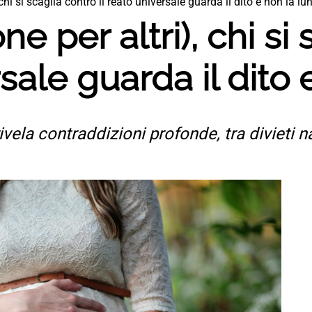
chi si scaglia contro il reato universale guarda il dito e non la lu
e per altri), chi si
rsale guarda il dito
a rivela contraddizioni profonde, tra divieti 