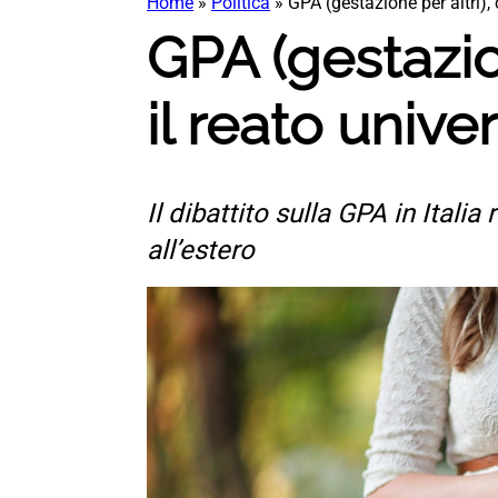
Home
»
Politica
»
GPA (gestazione per altri), 
GPA (gestazion
il reato unive
Il dibattito sulla GPA in Itali
all’estero