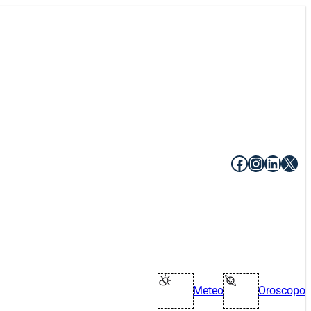
Facebook
Instagr
Linke
X
Meteo
Oroscopo