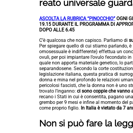
reato universale guarda
ASCOLTA LA RUBRICA “PINOCCHIO”
OGNI GI
19.15 DURANTE IL PROGRAMMA DI APPROF
DOPO ALLE 6.45
C’è qualcosa che non capisco. Parliamo di
s
Per spiegare quello di cui stiamo parlando, è
omosessuale è indifferente) effettua un conce
ovuli, per poi impiantare l’ovulo fecondato in
quale non apporta materiale genetico, lo par
separandosene. Secondo la corte costituzional
legislazione italiana, questa pratica di surro
donna e mina nel profondo le relazioni umane
pericolosi fascisti, che la donna non è uno st
trovato l’inganno:
ci sono coppie che vanno al
recano i Stati in cui è consentita, pagano un
grembo per 9 mesi e infine al momento del p
come proprio figlio.
In Italia è vietato da 7 an
Non si può fare la legg