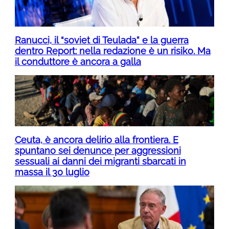
Ranucci, il “soviet di Teulada” e la guerra
dentro Report: nella redazione è un risiko. Ma
il conduttore è ancora a galla
Ceuta, è ancora delirio alla frontiera. E
spuntano sei denunce per aggressioni
sessuali ai danni dei migranti sbarcati in
massa il 30 luglio