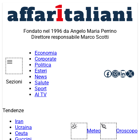
Vai
al
contenuto
Fondato nel 1996 da Angelo Maria Perrino
Direttore responsabile Marco Scotti
Economia
Corporate
Politica
Esteri
Facebook
Instagr
Linke
X
News
Sezioni
Salute
Sport
AI TV
Tendenze
Iran
Ucraina
Meteo
Oroscopo
Ceuta
Guccini