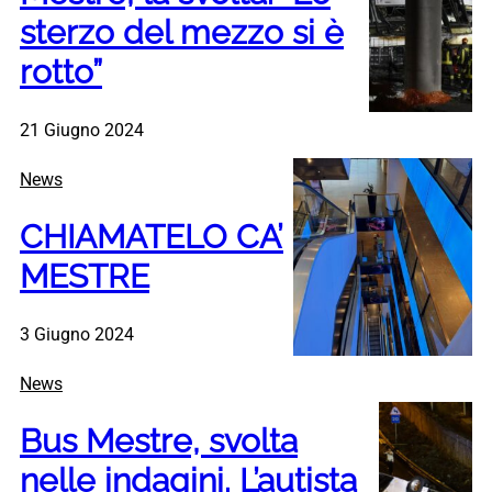
sterzo del mezzo si è
rotto”
21 Giugno 2024
News
CHIAMATELO CA’
MESTRE
3 Giugno 2024
News
Bus Mestre, svolta
nelle indagini. L’autista