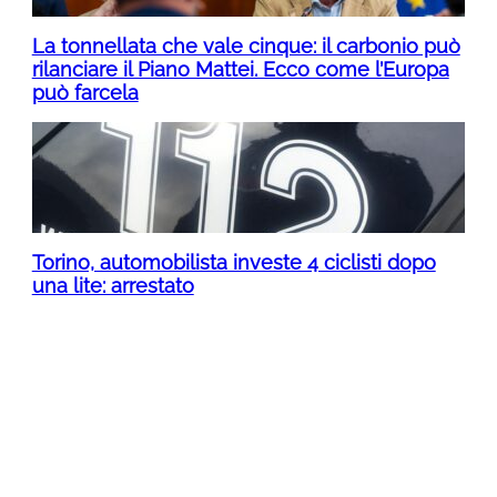
La tonnellata che vale cinque: il carbonio può
rilanciare il Piano Mattei. Ecco come l’Europa
può farcela
Torino, automobilista investe 4 ciclisti dopo
una lite: arrestato