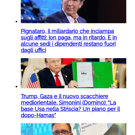
Pignataro, il miliardario che inciampa
sugli affitti: Ion paga, ma in ritardo. E in
alcune sedi i dipendenti restano fuori
dagli uffici
Trump, Gaza e il nuovo scacchiere
mediorientale. Simonini (Domino): “La
base Usa nella Striscia? Un piano per il
dopo-Hamas”