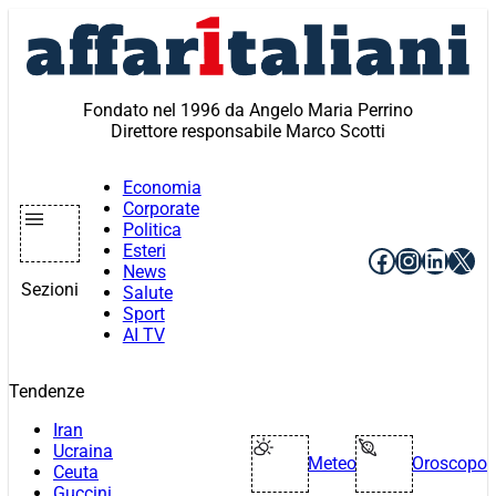
Vai
al
contenuto
Fondato nel 1996 da Angelo Maria Perrino
Direttore responsabile Marco Scotti
Economia
Corporate
Politica
Esteri
Facebook
Instagr
Linke
X
News
Sezioni
Salute
Sport
AI TV
Tendenze
Iran
Ucraina
Meteo
Oroscopo
Ceuta
Guccini