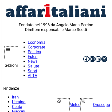
Vai
al
contenuto
Fondato nel 1996 da Angelo Maria Perrino
Direttore responsabile Marco Scotti
Economia
Corporate
Politica
Esteri
Facebook
Instagr
Linke
X
News
Sezioni
Salute
Sport
AI TV
Tendenze
Iran
Ucraina
Meteo
Oroscopo
Ceuta
Guccini