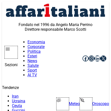
Vai
al
contenuto
Fondato nel 1996 da Angelo Maria Perrino
Direttore responsabile Marco Scotti
Economia
Corporate
Politica
Esteri
Facebook
Instagr
Linke
X
News
Sezioni
Salute
Sport
AI TV
Tendenze
Iran
Ucraina
Meteo
Oroscopo
Ceuta
Guccini