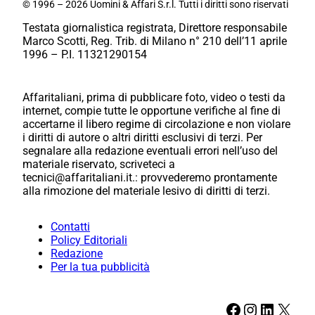
© 1996 – 2026 Uomini & Affari S.r.l. Tutti i diritti sono riservati
Testata giornalistica registrata, Direttore responsabile
Marco Scotti, Reg. Trib. di Milano n° 210 dell’11 aprile
1996 – P.I. 11321290154
Affaritaliani, prima di pubblicare foto, video o testi da
internet, compie tutte le opportune verifiche al fine di
accertarne il libero regime di circolazione e non violare
i diritti di autore o altri diritti esclusivi di terzi. Per
segnalare alla redazione eventuali errori nell’uso del
materiale riservato, scriveteci a
tecnici@affaritaliani.it.: provvederemo prontamente
alla rimozione del materiale lesivo di diritti di terzi.
Contatti
Policy Editoriali
Redazione
Per la tua pubblicità
Facebook
Instagram
LinkedIn
X