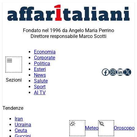
Vai
al
contenuto
Fondato nel 1996 da Angelo Maria Perrino
Direttore responsabile Marco Scotti
Economia
Corporate
Politica
Esteri
Facebook
Instagr
Linke
X
News
Sezioni
Salute
Sport
AI TV
Tendenze
Iran
Ucraina
Meteo
Oroscopo
Ceuta
Guccini