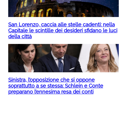
San Lorenzo, caccia alle stelle cadenti: nella
Capitale le scintille dei desideri sfidano le luci
della città
Sinistra, l’opposizione che si oppone
soprattutto a se stessa: Schlein e Conte
preparano l’ennesima resa dei conti