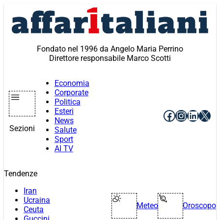
Vai
al
contenuto
Fondato nel 1996 da Angelo Maria Perrino
Direttore responsabile Marco Scotti
Economia
Corporate
Politica
Esteri
Facebook
Instagr
Linke
X
News
Sezioni
Salute
Sport
AI TV
Tendenze
Iran
Ucraina
Meteo
Oroscopo
Ceuta
Guccini