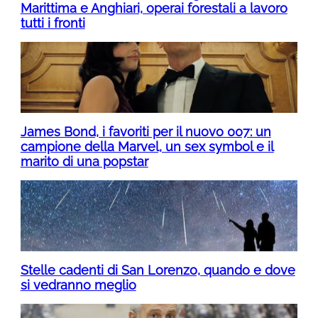
Marittima e Anghiari, operai forestali a lavoro
tutti i fronti
James Bond, i favoriti per il nuovo 007: un
campione della Marvel, un sex symbol e il
marito di una popstar
Stelle cadenti di San Lorenzo, quando e dove
si vedranno meglio