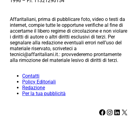
1996 – P.I. 11321290154
Affaritaliani, prima di pubblicare foto, video o testi da
internet, compie tutte le opportune verifiche al fine di
accertarne il libero regime di circolazione e non violare
i diritti di autore o altri diritti esclusivi di terzi. Per
segnalare alla redazione eventuali errori nell’uso del
materiale riservato, scriveteci a
tecnici@affaritaliani.it.: provvederemo prontamente
alla rimozione del materiale lesivo di diritti di terzi.
Contatti
Policy Editoriali
Redazione
Per la tua pubblicità
Facebook
Instagram
LinkedIn
X