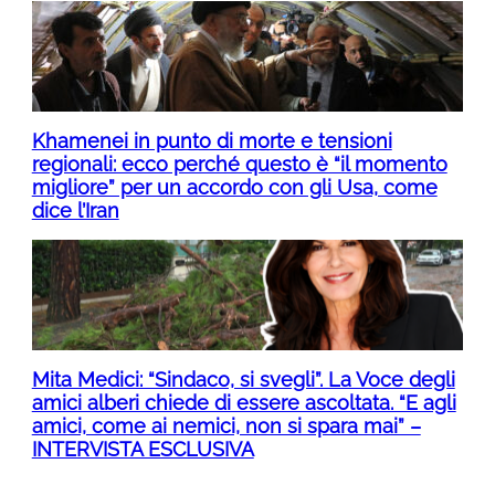
Khamenei in punto di morte e tensioni
regionali: ecco perché questo è “il momento
migliore” per un accordo con gli Usa, come
dice l’Iran
Mita Medici: “Sindaco, si svegli”. La Voce degli
amici alberi chiede di essere ascoltata. “E agli
amici, come ai nemici, non si spara mai” –
INTERVISTA ESCLUSIVA