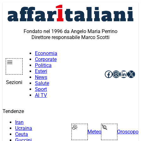
Vai
al
contenuto
Fondato nel 1996 da Angelo Maria Perrino
Direttore responsabile Marco Scotti
Economia
Corporate
Politica
Esteri
Facebook
Instagr
Linke
X
News
Sezioni
Salute
Sport
AI TV
Tendenze
Iran
Ucraina
Meteo
Oroscopo
Ceuta
Guccini