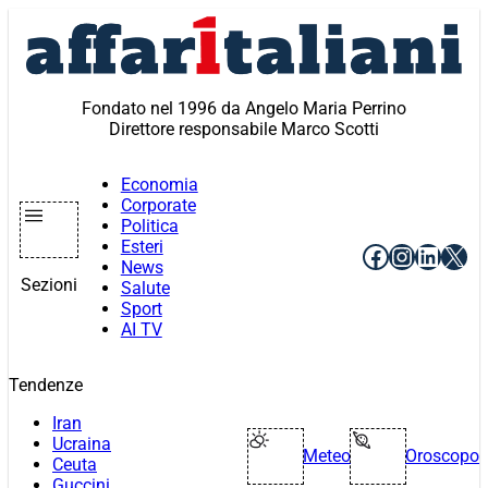
Vai
al
contenuto
Fondato nel 1996 da Angelo Maria Perrino
Direttore responsabile Marco Scotti
Economia
Corporate
Politica
Esteri
Facebook
Instagr
Linke
X
News
Sezioni
Salute
Sport
AI TV
Tendenze
Iran
Ucraina
Meteo
Oroscopo
Ceuta
Guccini