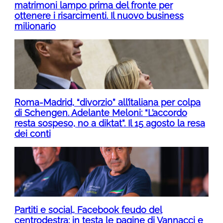
matrimoni lampo prima del fronte per
ottenere i risarcimenti. Il nuovo business
milionario
Roma-Madrid, “divorzio” all’italiana per colpa
di Schengen. Adelante Meloni: “L’accordo
resta sospeso, no a diktat”. Il 15 agosto la resa
dei conti
Partiti e social, Facebook feudo del
centrodestra: in testa le pagine di Vannacci e