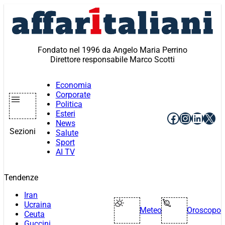
Vai
al
contenuto
Fondato nel 1996 da Angelo Maria Perrino
Direttore responsabile Marco Scotti
Economia
Corporate
Politica
Esteri
Facebook
Instagr
Linke
X
News
Sezioni
Salute
Sport
AI TV
Tendenze
Iran
Ucraina
Meteo
Oroscopo
Ceuta
Guccini