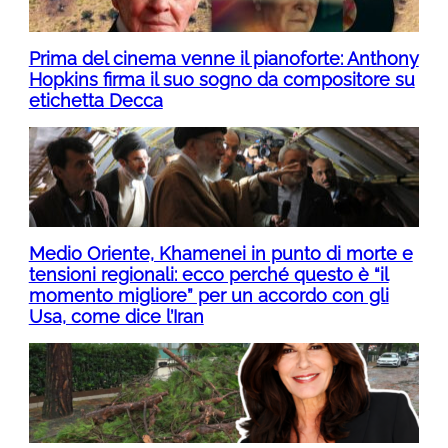
Prima del cinema venne il pianoforte: Anthony
Hopkins firma il suo sogno da compositore su
etichetta Decca
Medio Oriente, Khamenei in punto di morte e
tensioni regionali: ecco perché questo è “il
momento migliore” per un accordo con gli
Usa, come dice l’Iran