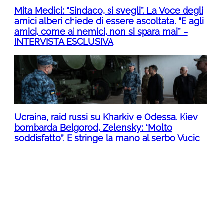
Mita Medici: “Sindaco, si svegli”. La Voce degli
amici alberi chiede di essere ascoltata. “E agli
amici, come ai nemici, non si spara mai” –
INTERVISTA ESCLUSIVA
Ucraina, raid russi su Kharkiv e Odessa. Kiev
bombarda Belgorod, Zelensky: “Molto
soddisfatto”. E stringe la mano al serbo Vucic