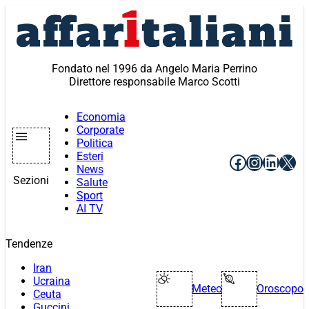
Vai
al
contenuto
Fondato nel 1996 da Angelo Maria Perrino
Direttore responsabile Marco Scotti
Economia
Corporate
Politica
Esteri
Facebook
Instagr
Linke
X
News
Sezioni
Salute
Sport
AI TV
Tendenze
Iran
Ucraina
Meteo
Oroscopo
Ceuta
Guccini