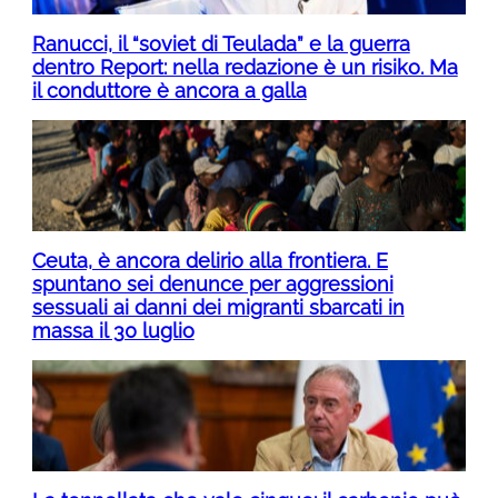
Ranucci, il “soviet di Teulada” e la guerra
dentro Report: nella redazione è un risiko. Ma
il conduttore è ancora a galla
Ceuta, è ancora delirio alla frontiera. E
spuntano sei denunce per aggressioni
sessuali ai danni dei migranti sbarcati in
massa il 30 luglio