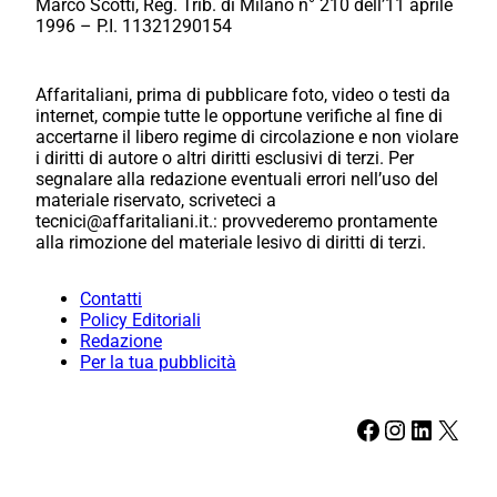
Marco Scotti, Reg. Trib. di Milano n° 210 dell’11 aprile
1996 – P.I. 11321290154
Affaritaliani, prima di pubblicare foto, video o testi da
internet, compie tutte le opportune verifiche al fine di
accertarne il libero regime di circolazione e non violare
i diritti di autore o altri diritti esclusivi di terzi. Per
segnalare alla redazione eventuali errori nell’uso del
materiale riservato, scriveteci a
tecnici@affaritaliani.it.: provvederemo prontamente
alla rimozione del materiale lesivo di diritti di terzi.
Contatti
Policy Editoriali
Redazione
Per la tua pubblicità
Facebook
Instagram
LinkedIn
X