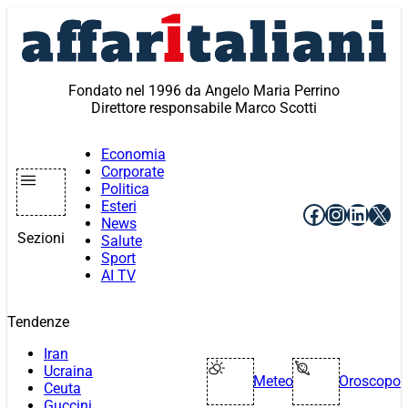
Vai
al
contenuto
Fondato nel 1996 da Angelo Maria Perrino
Direttore responsabile Marco Scotti
Economia
Corporate
Politica
Esteri
Facebook
Instagr
Linke
X
News
Sezioni
Salute
Sport
AI TV
Tendenze
Iran
Ucraina
Meteo
Oroscopo
Ceuta
Guccini