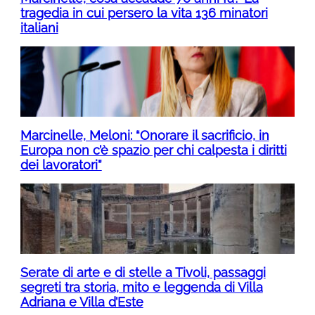
tragedia in cui persero la vita 136 minatori
italiani
Marcinelle, Meloni: “Onorare il sacrificio, in
Europa non c’è spazio per chi calpesta i diritti
dei lavoratori”
Serate di arte e di stelle a Tivoli, passaggi
segreti tra storia, mito e leggenda di Villa
Adriana e Villa d’Este