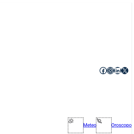
Facebook
Instagr
Linke
X
Meteo
Oroscopo