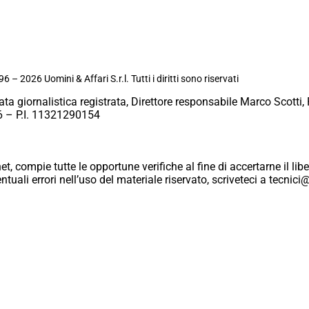
6 – 2026 Uomini & Affari S.r.l. Tutti i diritti sono riservati
ata giornalistica registrata, Direttore responsabile Marco Scotti, 
 – P.I. 11321290154
et, compie tutte le opportune verifiche al fine di accertarne il libe
eventuali errori nell’uso del materiale riservato, scriveteci a tecn