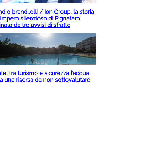
d o brand…elli / Ion Group, la storia
’impero silenzioso di Pignataro
inata da tre avvisi di sfratto
te, tra turismo e sicurezza l’acqua
ta una risorsa da non sottovalutare