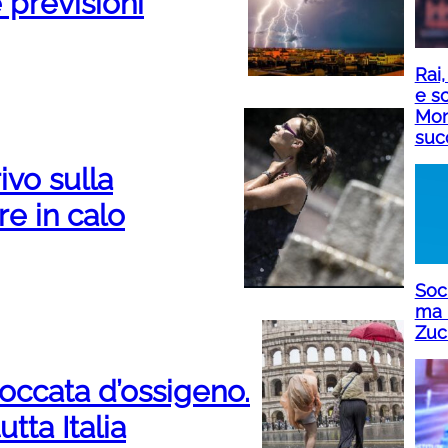
 previsioni
Rai,
e sc
Mon
suc
ivo sulla
e in calo
Soci
ma 
Zuc
boccata d’ossigeno.
tta Italia