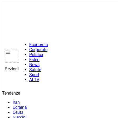
Vai
al
contenuto
Economia
Corporate
Politica
Esteri
News
Sezioni
Salute
Sport
AI TV
Tendenze
Iran
Ucraina
Ceuta
Guccini