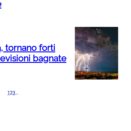
e
, tornano forti
evisioni bagnate
1
2
3
…