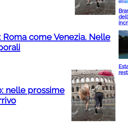
Bran
dell
incr
 Roma come Venezia. Nelle
porali
Esta
res
o: nelle prossime
rrivo