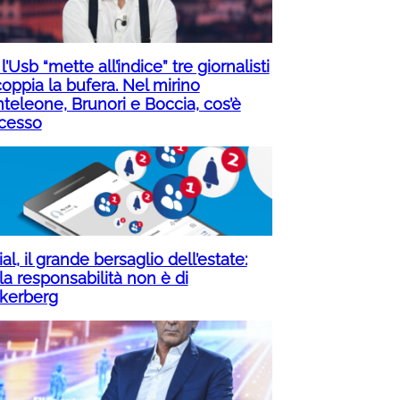
 l’Usb “mette all’indice” tre giornalisti
oppia la bufera. Nel mirino
teleone, Brunori e Boccia, cos’è
cesso
al, il grande bersaglio dell’estate:
la responsabilità non è di
kerberg