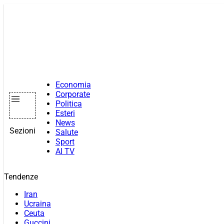
Vai
al
contenuto
Economia
Corporate
Politica
Esteri
News
Sezioni
Salute
Sport
AI TV
Tendenze
Iran
Ucraina
Ceuta
Guccini