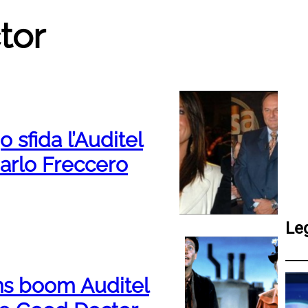
tor
 sfida l’Auditel
Carlo Freccero
Le
ins boom Auditel