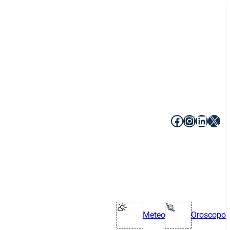
Facebook
Instagr
Linke
X
Meteo
Oroscopo