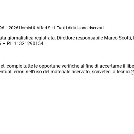
6 – 2026 Uomini & Affari S.r.l. Tutti i diritti sono riservati
ata giornalistica registrata, Direttore responsabile Marco Scotti, 
 – P.I. 11321290154
et, compie tutte le opportune verifiche al fine di accertarne il libe
eventuali errori nell’uso del materiale riservato, scriveteci a tecn