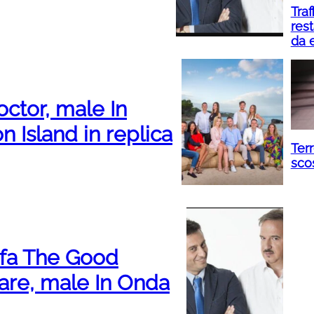
Traf
rest
da 
octor, male In
 Island in replica
Terr
sco
onfa The Good
are, male In Onda