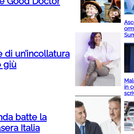
ne Good Doctor
Asco
orm
Su
 di un’incollatura
o giù
Mald
in c
scri
nda batte la
era Italia