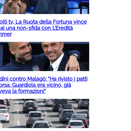
lti tv, La Ruota della Fortuna vince
ai una non-sfida con L’Eredità
mmer
ini contro Malagò: “Ha rivisto i patti
orsa. Guardiola era vicino, già
veva la formazioni”