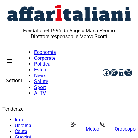
Vai
al
contenuto
Fondato nel 1996 da Angelo Maria Perrino
Direttore responsabile Marco Scotti
Economia
Corporate
Politica
Esteri
Facebook
Instagr
Linke
X
News
Sezioni
Salute
Sport
AI TV
Tendenze
Iran
Ucraina
Meteo
Oroscopo
Ceuta
Guccini