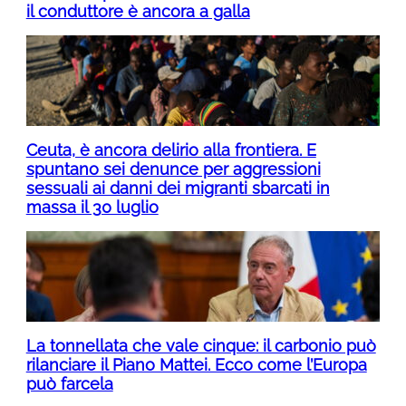
il conduttore è ancora a galla
Ceuta, è ancora delirio alla frontiera. E
spuntano sei denunce per aggressioni
sessuali ai danni dei migranti sbarcati in
massa il 30 luglio
La tonnellata che vale cinque: il carbonio può
rilanciare il Piano Mattei. Ecco come l’Europa
può farcela