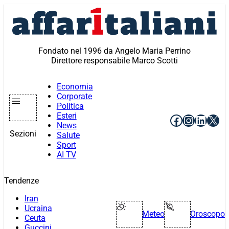
Vai
al
contenuto
Fondato nel 1996 da Angelo Maria Perrino
Direttore responsabile Marco Scotti
Economia
Corporate
Politica
Esteri
Facebook
Instagr
Linke
X
News
Sezioni
Salute
Sport
AI TV
Tendenze
Iran
Ucraina
Meteo
Oroscopo
Ceuta
Guccini